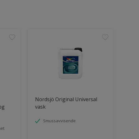
Nordsjö Original Universal
 og
vask
Smussavvisende
het