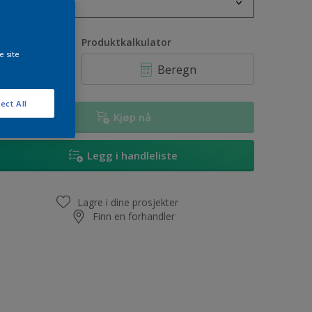
1L
1L
ntall
Produktkalkulator
e site
2,5L
Beregn
5L
ect All
10L
Kjøp nå
Legg i handleliste
Lagre i dine prosjekter
Finn en forhandler