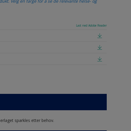
ukt. Velg en farge for å se de relevante helse- og
Last ned Adobe Reader
erlaget sparkles etter behov.