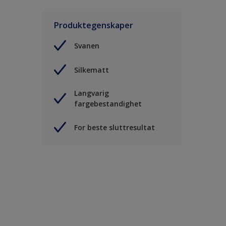
Produktegenskaper
Svanen
Silkematt
Langvarig
fargebestandighet
For beste sluttresultat