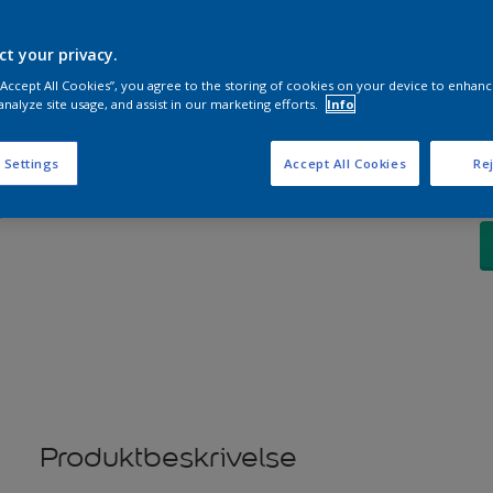
ct your privacy.
A
 “Accept All Cookies”, you agree to the storing of cookies on your device to enhanc
analyze site usage, and assist in our marketing efforts.
Info
 Settings
Accept All Cookies
Rej
Produktbeskrivelse