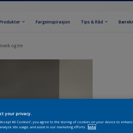
Produkter
Fargeinspirasjon
Tips & Råd
Bærek
tverk og tre
ct your privacy.
 “Accept All Cookies”, you agree to the storing of cookies on your device to enhanc
analyze site usage, and assist in our marketing efforts.
Info
S