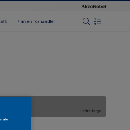
raft
Finn en forhandler
Clear Calais
Endre farge
e site
tørrelse