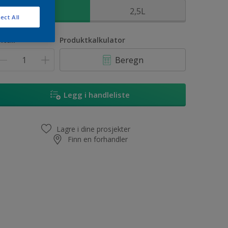
1L
2,5L
ect All
ntall
Produktkalkulator
Beregn
Legg i handleliste
Lagre i dine prosjekter
Finn en forhandler