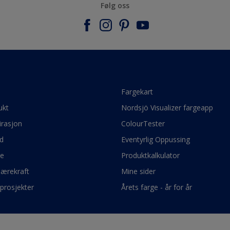
Følg oss
e
Fargekart
ukt
Nordsjö Visualizer fargeapp
irasjon
ColourTester
d
Eventyrlig Oppussing
ge
Produktkalkulator
bærekraft
Mine sider
prosjekter
Årets farge - år for år