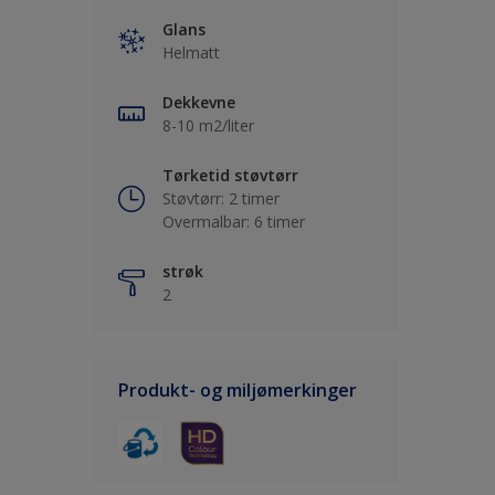
Glans
Helmatt
Dekkevne
8-10 m2/liter
Tørketid støvtørr
Støvtørr: 2 timer
Overmalbar: 6 timer
strøk
2
Produkt- og miljømerkinger