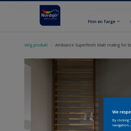
Finn en farge
Velg produkt
Ambiance Superfinish Matt maling for lis
We respe
By clicking
navigation, 