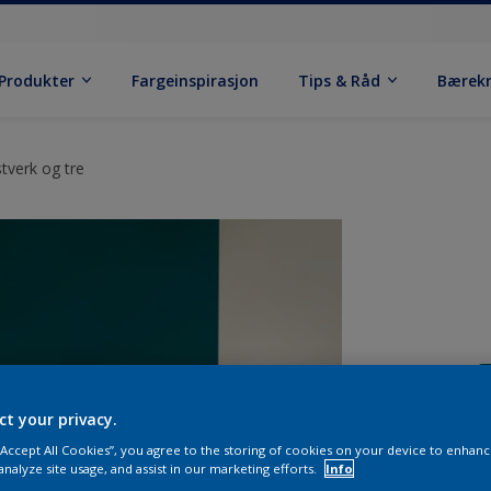
Produkter
Fargeinspirasjon
Tips & Råd
Bærek
tverk og tre
ct your privacy.
 “Accept All Cookies”, you agree to the storing of cookies on your device to enhanc
analyze site usage, and assist in our marketing efforts.
Info
S