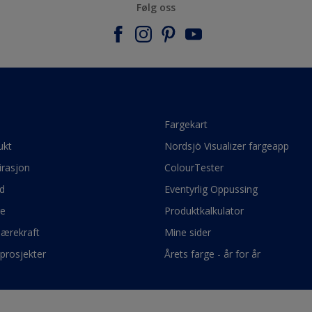
Følg oss
e
Fargekart
ukt
Nordsjö Visualizer fargeapp
irasjon
ColourTester
d
Eventyrlig Oppussing
ge
Produktkalkulator
bærekraft
Mine sider
prosjekter
Årets farge - år for år