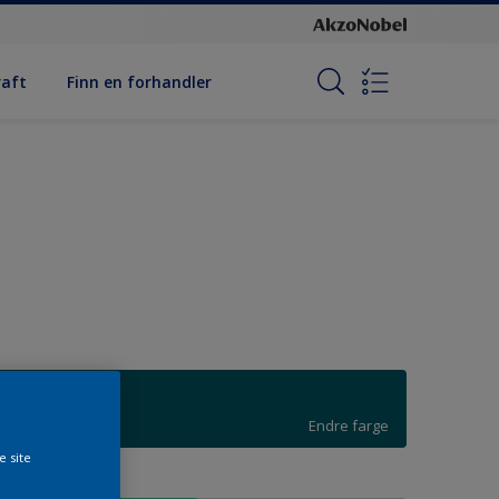
raft
Finn en forhandler
Dark Cognac
Endre farge
e site
tørrelse