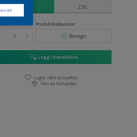
1L
2,5L
ect All
ntall
Produktkalkulator
Beregn
Legg i handleliste
Lagre i dine prosjekter
Finn en forhandler