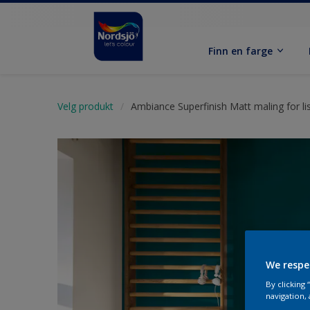
Finn en farge
Velg produkt
Ambiance Superfinish Matt maling for lis
We respe
By clicking
navigation, 