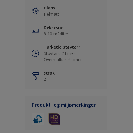
Glans
Helmatt
Dekkevne
8-10 m2/liter
Tørketid støvtørr
Støvtørr: 2 timer
Overmalbar: 6 timer
strøk
2
Produkt- og miljømerkinger