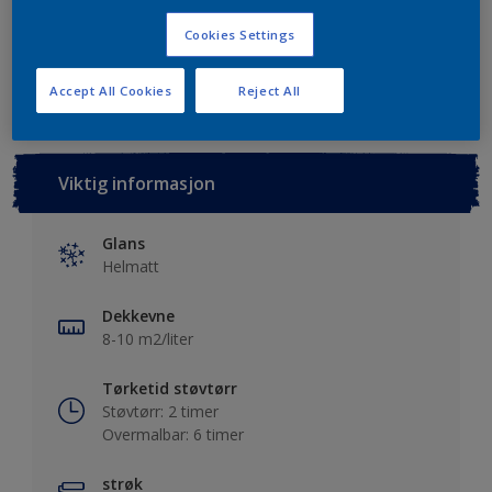
Cookies Settings
Lagre i dine prosjekter
Finn en forhandler
Accept All Cookies
Reject All
Viktig informasjon
Glans
Helmatt
Dekkevne
8-10 m2/liter
Tørketid støvtørr
Støvtørr: 2 timer
Overmalbar: 6 timer
strøk