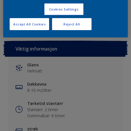
Cookies Settings
Lagre i dine prosjekter
Finn en forhandler
Accept All Cookies
Reject All
Viktig informasjon
Glans
Helmatt
Dekkevne
8-10 m2/liter
Tørketid støvtørr
Støvtørr: 2 timer
Overmalbar: 6 timer
strøk