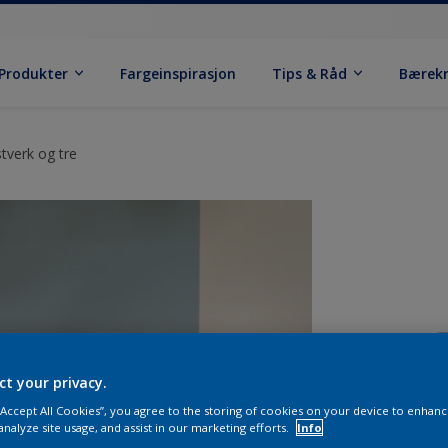
Produkter
Fargeinspirasjon
Tips & Råd
Bærek
tverk og tre
ct your privacy.
 “Accept All Cookies”, you agree to the storing of cookies on your device to enhanc
analyze site usage, and assist in our marketing efforts.
Info
S