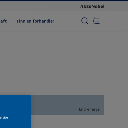
raft
Finn en forhandler
T0.10.70
Endre farge
e site
tørrelse