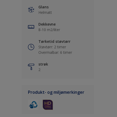
Glans
Helmatt
Dekkevne
8-10 m2/liter
Tørketid støvtørr
Støvtørr: 2 timer
Overmalbar: 6 timer
strøk
2
Produkt- og miljømerkinger