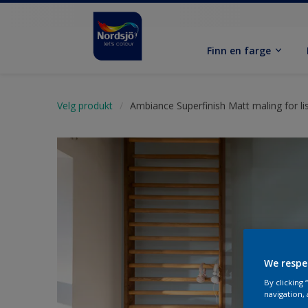
Finn en farge
Velg produkt
Ambiance Superfinish Matt maling for lis
We respe
By clicking
navigation, 