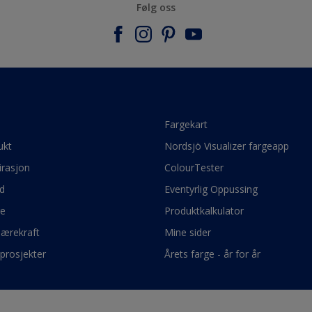
Følg oss
e
Fargekart
ukt
Nordsjö Visualizer fargeapp
irasjon
ColourTester
d
Eventyrlig Oppussing
ge
Produktkalkulator
bærekraft
Mine sider
prosjekter
Årets farge - år for år