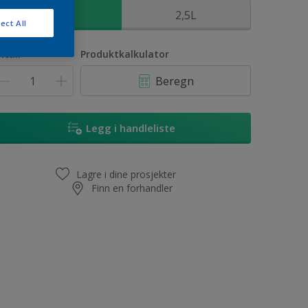
1L
2,5L
ect All
ntall
Produktkalkulator
Beregn
Legg i handleliste
Lagre i dine prosjekter
Finn en forhandler