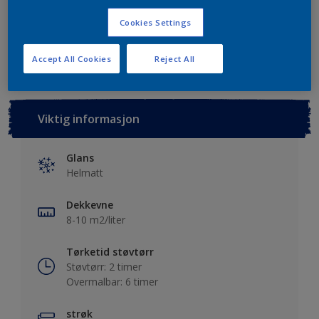
Cookies Settings
Lagre i dine prosjekter
Finn en forhandler
Accept All Cookies
Reject All
Viktig informasjon
Glans
Helmatt
Dekkevne
8-10 m2/liter
Tørketid støvtørr
Støvtørr: 2 timer
Overmalbar: 6 timer
strøk