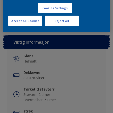
Cookies Settings
Lagre i dine prosjekter
Finn en forhandler
Accept All Cookies
Reject All
Viktig informasjon
Glans
Helmatt
Dekkevne
8-10 m2/liter
Tørketid støvtørr
Støvtørr: 2 timer
Overmalbar: 6 timer
strøk