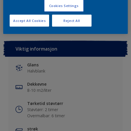
Cookies Settings
Lagre i dine prosjekter
Finn en forhandler
Accept All Cookies
Reject All
Viktig informasjon
Glans
Halvblank
Dekkevne
8-10 m2/liter
Tørketid støvtørr
Støvtørr: 2 timer
Overmalbar: 6 timer
strøk