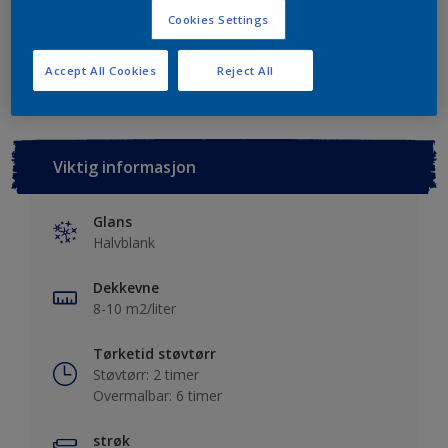
Cookies Settings
Lagre i dine prosjekter
Finn en forhandler
Accept All Cookies
Reject All
Viktig informasjon
Glans
Halvblank
Dekkevne
8-10 m2/liter
Tørketid støvtørr
Støvtørr: 2 timer
Overmalbar: 6 timer
strøk