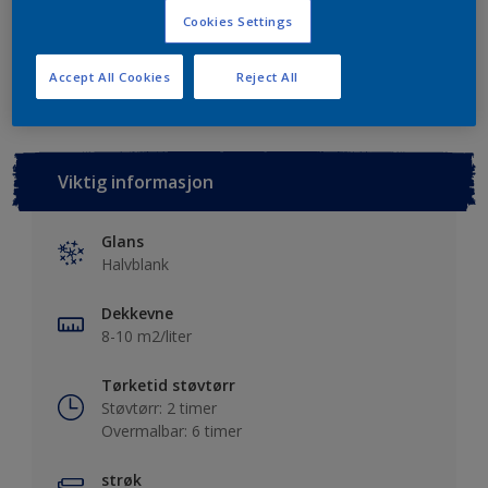
Cookies Settings
Lagre i dine prosjekter
Finn en forhandler
Accept All Cookies
Reject All
Viktig informasjon
Glans
Halvblank
Dekkevne
8-10 m2/liter
Tørketid støvtørr
Støvtørr: 2 timer
Overmalbar: 6 timer
strøk