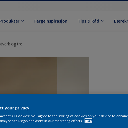
Produkter
Fargeinspirasjon
Tips & Råd
Bærek
stverk og tre
ct your privacy.
 “Accept All Cookies”, you agree to the storing of cookies on your device to enhanc
analyze site usage, and assist in our marketing efforts.
Info
S