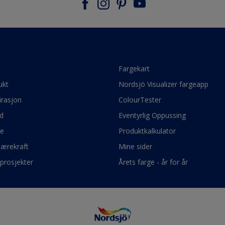
e
Fargekart
ukt
Nordsjö Visualizer fargeapp
irasjon
ColourTester
d
Eventyrlig Oppussing
ge
Produktkalkulator
bærekraft
Mine sider
prosjekter
Årets farge - år for år