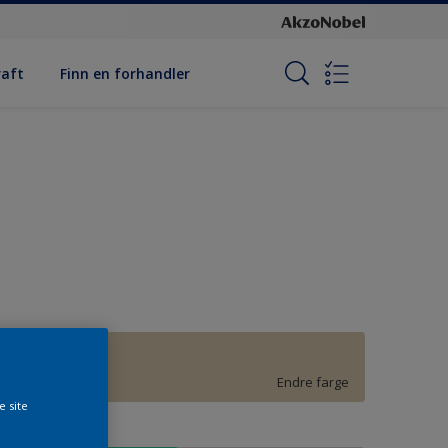
raft
Finn en forhandler
F9.11.75
Endre farge
e site
tørrelse