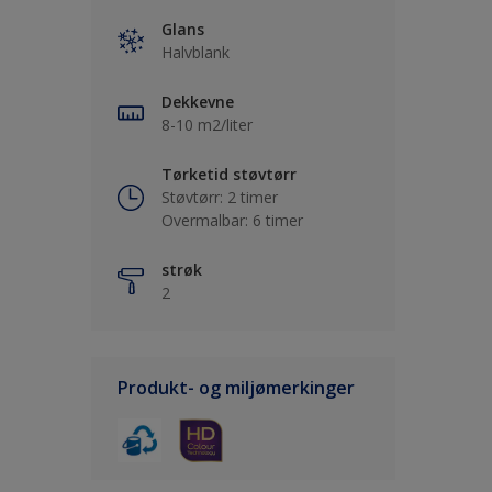
Glans
Halvblank
Dekkevne
8-10 m2/liter
Tørketid støvtørr
Støvtørr: 2 timer
Overmalbar: 6 timer
strøk
2
Produkt- og miljømerkinger