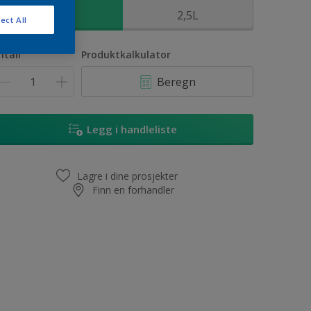
1L
2,5L
ect All
ntall
Produktkalkulator
Beregn
Legg i handleliste
Lagre i dine prosjekter
Finn en forhandler