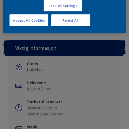
Cookies Settings
Lagre i dine prosjekter
Finn en forhandler
Accept All Cookies
Reject All
Viktig informasjon
Glans
Halvblank
Dekkevne
8-10 m2/liter
Tørketid støvtørr
Støvtørr: 2 timer
Overmalbar: 6 timer
strøk