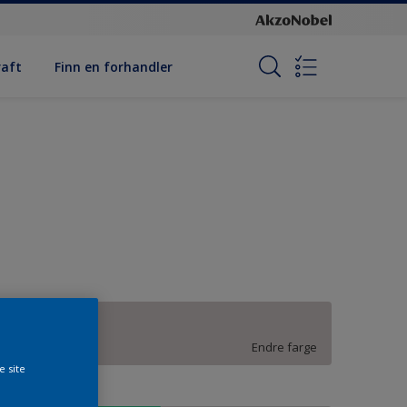
raft
Finn en forhandler
BN.01.77
Endre farge
e site
tørrelse