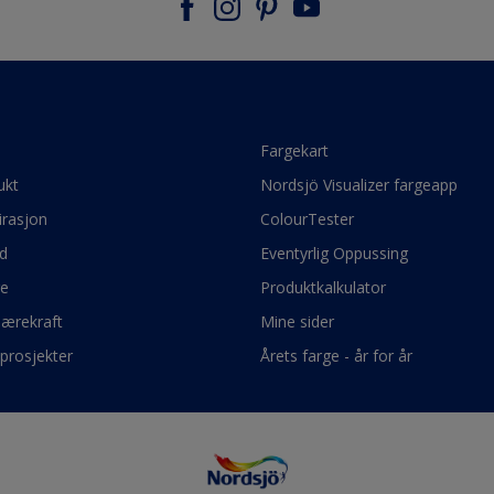
e
Fargekart
ukt
Nordsjö Visualizer fargeapp
irasjon
ColourTester
d
Eventyrlig Oppussing
ge
Produktkalkulator
bærekraft
Mine sider
prosjekter
Årets farge - år for år