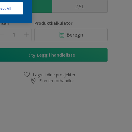
1L
2,5L
ect All
ntall
Produktkalkulator
Beregn
Legg i handleliste
Lagre i dine prosjekter
Finn en forhandler