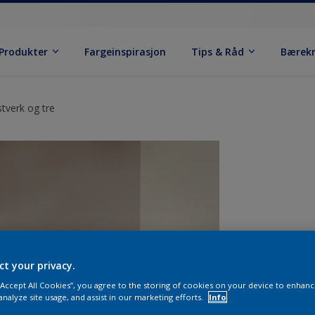
Produkter
Fargeinspirasjon
Tips & Råd
Bærek
stverk og tre
ct your privacy.
 “Accept All Cookies”, you agree to the storing of cookies on your device to enhanc
analyze site usage, and assist in our marketing efforts.
Info
S