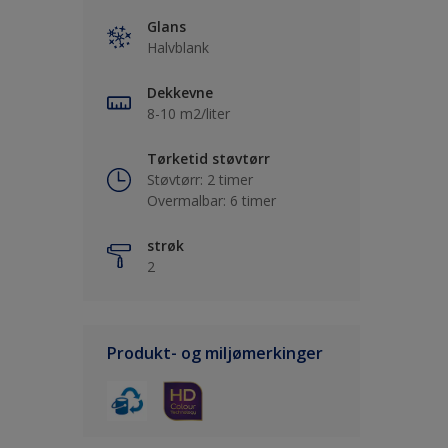
Glans
Halvblank
Dekkevne
8-10 m2/liter
Tørketid støvtørr
Støvtørr: 2 timer
Overmalbar: 6 timer
strøk
2
Produkt- og miljømerkinger