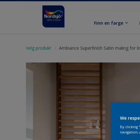
Finn en farge
Velg produkt
Ambiance Superfinish Satin maling for li
We respe
By clicking
navigation, 