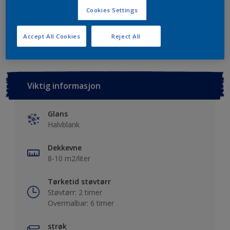
Cookies Settings
Lagre i dine prosjekter
Finn en forhandler
Accept All Cookies
Reject All
Viktig informasjon
Glans
Halvblank
Dekkevne
8-10 m2/liter
Tørketid støvtørr
Støvtørr: 2 timer
Overmalbar: 6 timer
strøk