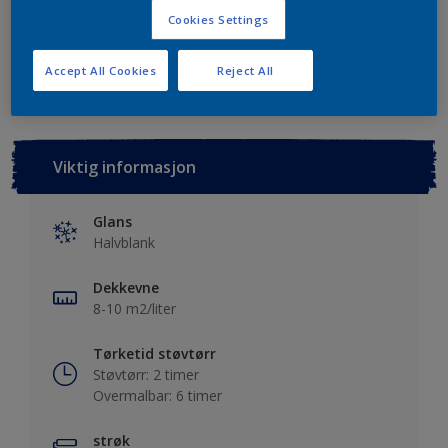
Cookies Settings
Lagre i dine prosjekter
Finn en forhandler
Accept All Cookies
Reject All
Viktig informasjon
Glans
Halvblank
Dekkevne
8-10 m2/liter
Tørketid støvtørr
Støvtørr: 2 timer
Overmalbar: 6 timer
strøk