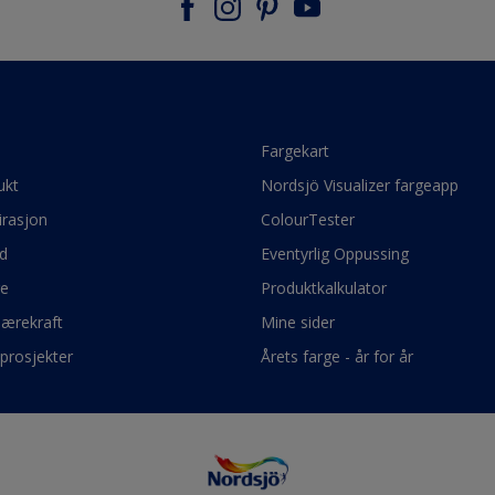
e
Fargekart
ukt
Nordsjö Visualizer fargeapp
irasjon
ColourTester
d
Eventyrlig Oppussing
ge
Produktkalkulator
bærekraft
Mine sider
prosjekter
Årets farge - år for år