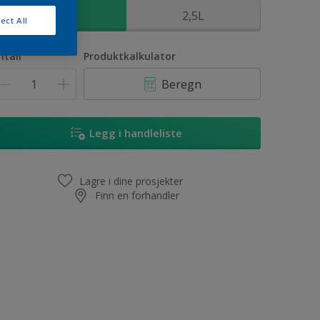
1L
2,5L
ect All
ntall
Produktkalkulator
Beregn
Legg i handleliste
Lagre i dine prosjekter
Finn en forhandler