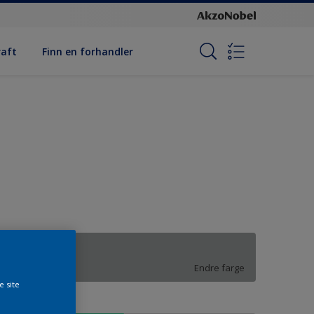
raft
Finn en forhandler
RN.01.61
Endre farge
e site
tørrelse