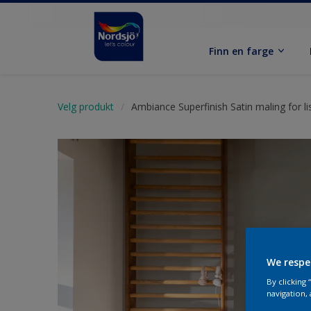
Finn en farge
Velg produkt
Ambiance Superfinish Satin maling for li
We respe
By clicking
navigation, 