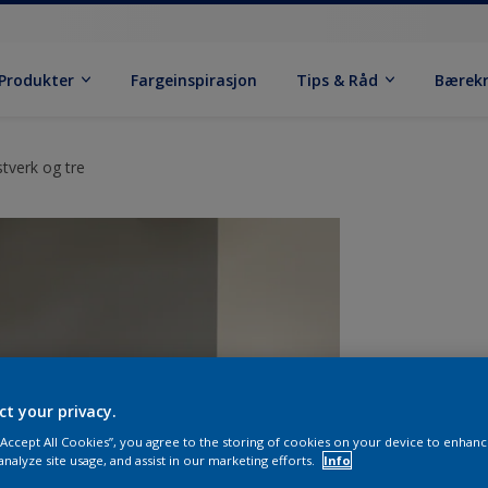
Produkter
Fargeinspirasjon
Tips & Råd
Bærek
stverk og tre
ct your privacy.
 “Accept All Cookies”, you agree to the storing of cookies on your device to enhanc
analyze site usage, and assist in our marketing efforts.
Info
S