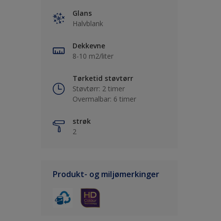
Glans
Halvblank
Dekkevne
8-10 m2/liter
Tørketid støvtørr
Støvtørr: 2 timer
Overmalbar: 6 timer
strøk
2
Produkt- og miljømerkinger