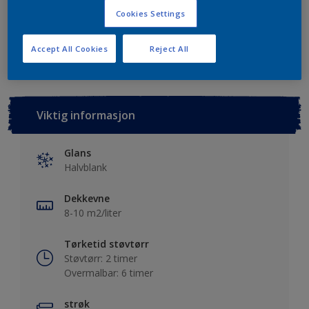
Cookies Settings
Lagre i dine prosjekter
Finn en forhandler
Accept All Cookies
Reject All
Viktig informasjon
Glans
Halvblank
Dekkevne
8-10 m2/liter
Tørketid støvtørr
Støvtørr: 2 timer
Overmalbar: 6 timer
strøk