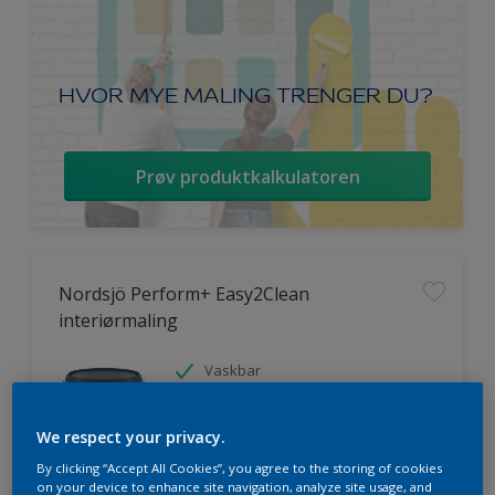
HVOR MYE MALING TRENGER DU?
Prøv produktkalkulatoren
Nordsjö Perform+ Easy2Clean
interiørmaling
Vaskbar
Ekstremt god dekkevne
Avtørkbar
We respect your privacy.
By clicking “Accept All Cookies”, you agree to the storing of cookies
on your device to enhance site navigation, analyze site usage, and