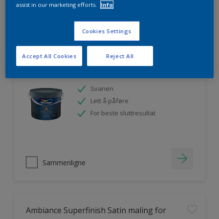
assist in our marketing efforts.
Info
Sammenligne
Cookies Settings
Accept All Cookies
Reject All
Ambiance Endless Sky takmaling
Svanen
Lett å påføre
For beste sluttresultat
Sammenligne
Ambiance Superfinish Satin maling for