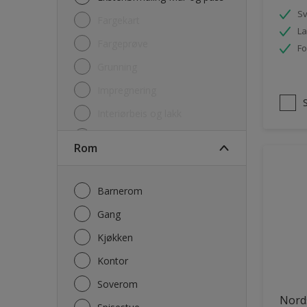
S
Fargekart
La
Fargeprøve
Fo
Grunning
Impregnering
Interiørbeis og lakk
Lim
Rom
Maling
Rengjøring
Barnerom
Sparkel og Fug
Gang
Utgåtte produkter
Kjøkken
Kontor
Soverom
Nord