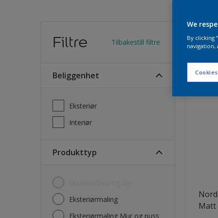
We respe
Finn
Filtre
By clicking
Tilbakestill filtre
navigation, 
24
Produk
Cookies
Beliggenhet
Eksteriør
Interiør
Produkttyp
Eksteriørbeis og olje
Nord
Eksteriørmaling
Matt
Eksteriørmaling Mur og puss