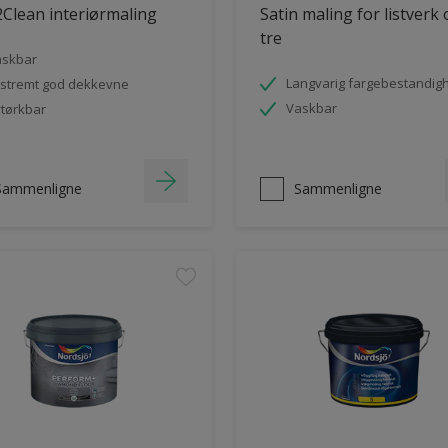
Clean interiørmaling
Satin maling for listverk
tre
askbar
Langvarig fargebestandig
stremt god dekkevne
Vaskbar
tørkbar
Sammenligne
Sammenligne