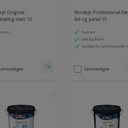
jö Original
Nordsjö Professional Dø
maling matt 10
list og panel 15
vanen
Svanen
Lett å påføre
Utviklet for profesjonelle 
Sammenligne
Sammenligne