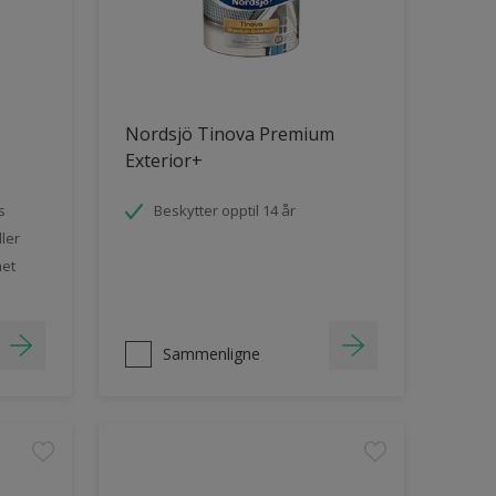
Nordsjö Tinova Premium
Exterior+
s
Beskytter opptil 14 år
ler
het
Sammenligne