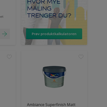
HVOR MYE
MALING
TRENGER DU?
het
Prøv produktkalkulatoren
Ambiance Superfinish Matt