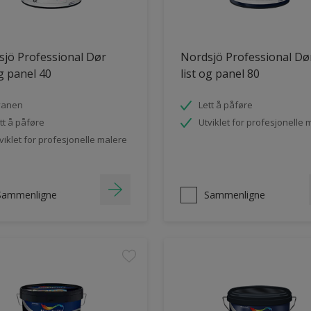
jö Professional Dør
Nordsjö Professional Dø
og panel 40
list og panel 80
vanen
Lett å påføre
tt å påføre
Utviklet for profesjonelle 
viklet for profesjonelle malere
Sammenligne
Sammenligne