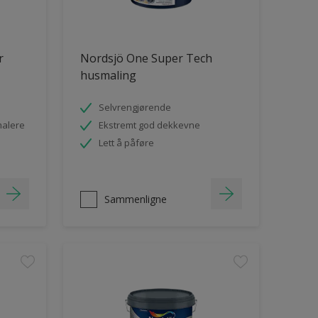
r
Nordsjö One Super Tech
husmaling
Selvrengjørende
malere
Ekstremt god dekkevne
Lett å påføre
Sammenligne