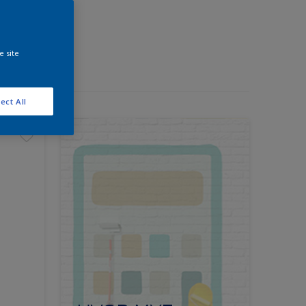
e site
ect All