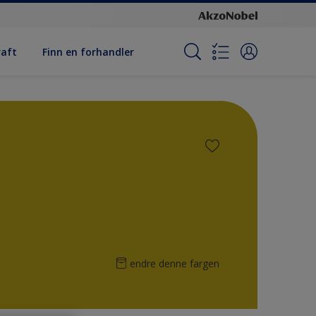
raft
Finn en forhandler
endre denne fargen