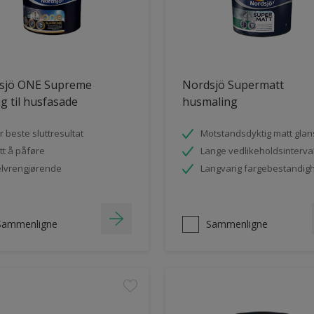
sjö ONE Supreme
Nordsjö Supermatt
g til husfasade
husmaling
r beste sluttresultat
Motstandsdyktig matt glan
tt å påføre
Lange vedlikeholdsinterval
lvrengjørende
Langvarig fargebestandig
Sammenligne
Sammenligne