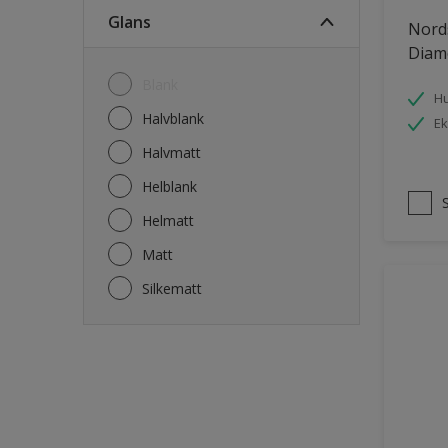
Fasade mur og Puss
Glans
Nord
Fliser
Diam
Garasje
Blank
Hu
Garasjedør
Halvblank
Ek
Gips
Halvmatt
Gjerde
Helblank
Grovt ytterpanel
Helmatt
Gulv
Matt
Gulvlist
Silkematt
Hagemøbler
Hageskur
Laminatgulv
Listverk
Møbler