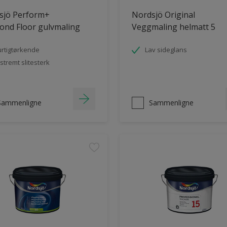
sjö Perform+
Nordsjö Original
ond Floor gulvmaling
Veggmaling helmatt 5
rtigtørkende
Lav sideglans
stremt slitesterk
Sammenligne
Sammenligne