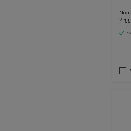
Panelvegg og tak interiør
Nords
Vegg
Parkettgulv
Pergola
S
Rekkverk
Skap og tremøbler
Småmøbler og hyller
Tak innendørs
Tapet
Terasse og trapp
Terrasse
Trapp
Trepanel
Treverk