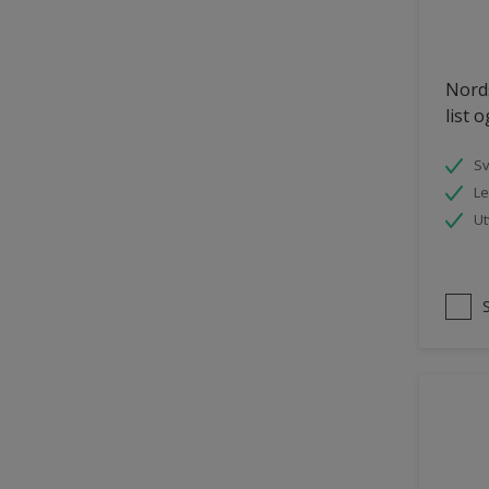
Tømmer eksteriør
uPVC Plast
Nords
Vegg
list 
Vinduer
S
Vinduskarmer
Le
Ytterdør
Ut