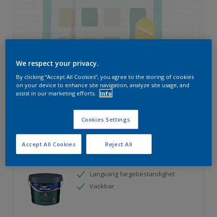
HVOR MYE MALING TRENGER DU?
We respect your privacy.
By clicking “Accept All Cookies”, you agree to the storing of cookies
on your device to enhance site navigation, analyze site usage, and
Prøv produktkalkulatoren
assist in our marketing efforts.
Info
Cookies Settings
Ambiance Superfinish Satin maling for
Accept All Cookies
Reject All
listverk og tre
Langvarig fargebestandighet
Vaskbar