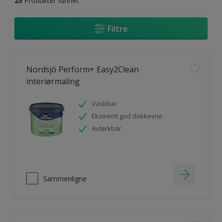
25
Produkter funnet
Filtre
Nordsjö Perform+ Easy2Clean
interiørmaling
Vaskbar
Ekstremt god dekkevne
Avtørkbar
Sammenligne