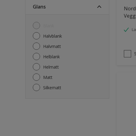
Fasade mur og Puss
Glans
Nords
Fliser
Vegg
Garasje
Blank
La
Garasjedør
Halvblank
Gips
Halvmatt
Gjerde
Helblank
Grovt ytterpanel
Helmatt
Gulv
Matt
Gulvlist
Silkematt
Hagemøbler
Hageskur
Laminatgulv
Listverk
Møbler