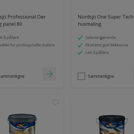
jö Professional Dør
Nordsjö One Super Tech
og panel 80
husmaling
tt å påføre
Selvrengjørende
viklet for profesjonelle malere
Ekstremt god dekkevne
Lett å påføre
Sammenligne
Sammenligne