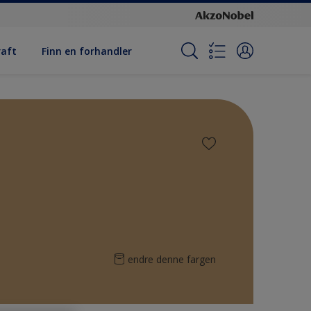
raft
Finn en forhandler
endre denne fargen