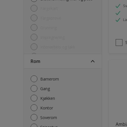
S
Fargekart
Fargeprøve
La
Grunning
Impregnering
Interiørbeis og lakk
Lim
Rom
Maling
Rengjøring
Barnerom
Sparkel og Fug
Gang
Utgåtte produkter
Kjøkken
Kontor
Soverom
Ambi