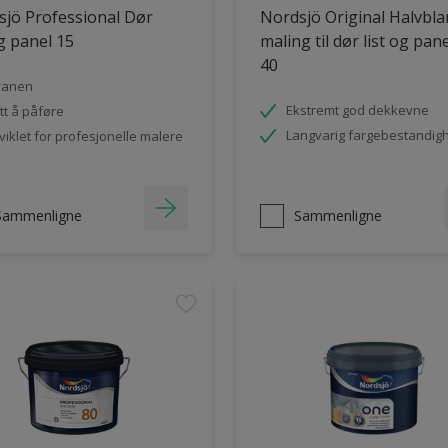
jö Professional Dør
Nordsjö Original Halvbl
og panel 15
maling til dør list og pan
40
vanen
Ekstremt god dekkevne
tt å påføre
Langvarig fargebestandig
viklet for profesjonelle malere
Sammenligne
Sammenligne