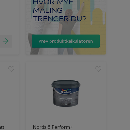
HVOR MYE
MALING
TRENGER DU?
Prøv produktkalkulatoren
tt
Nordsjö Perform+