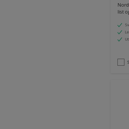
Nords
Panelvegg og tak interiør
list 
Parkettgulv
S
Pergola
Le
Rekkverk
Ut
Skap og tremøbler
Småmøbler og hyller
Tak innendørs
Tapet
Terasse og trapp
Terrasse
Trapp
Trepanel
Treverk