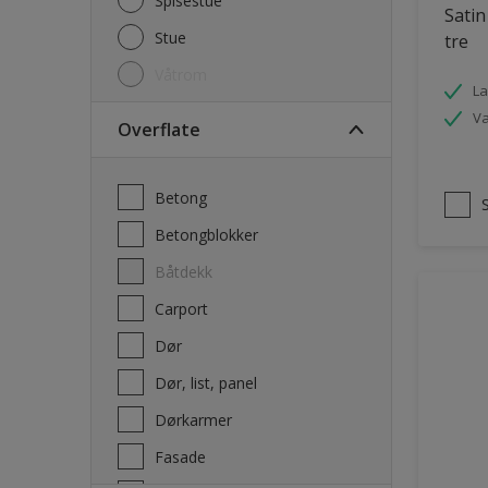
Spisestue
Satin
Stue
tre
Våtrom
La
V
Overflate
Betong
Betongblokker
Båtdekk
carport
Dør
Dør, list, panel
Dørkarmer
Fasade