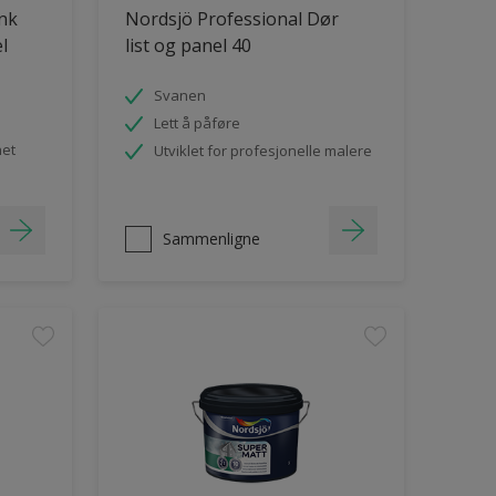
ank
Nordsjö Professional Dør
el
list og panel 40
Svanen
Lett å påføre
het
Utviklet for profesjonelle malere
Sammenligne