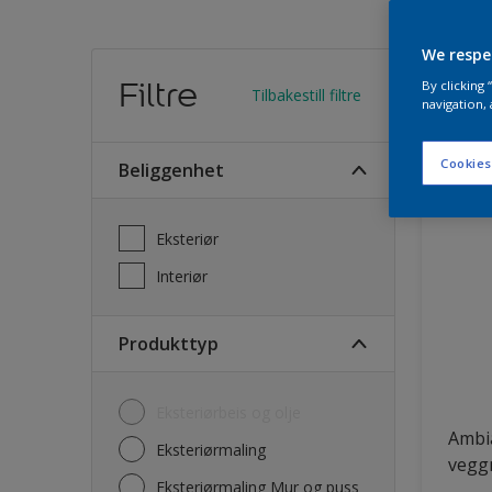
We respe
Finn
Filtre
By clicking
Tilbakestill filtre
navigation, 
23
Produk
Cookies
Beliggenhet
Eksteriør
Interiør
Produkttyp
Eksteriørbeis og olje
Ambi
Eksteriørmaling
vegg
Eksteriørmaling Mur og puss