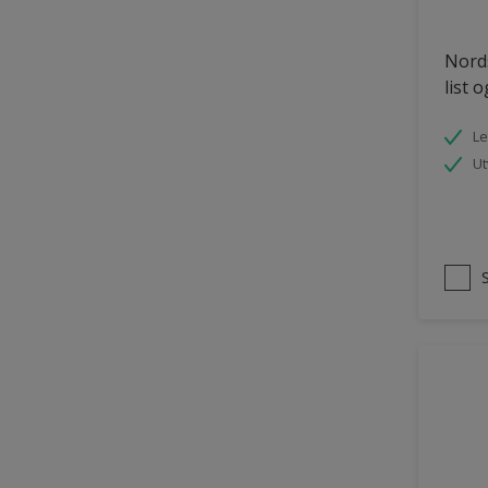
Tømmer eksteriør
Nords
uPVC Plast
list 
Vegg
Le
Vinduer
Ut
Vinduskarmer
Ytterdør