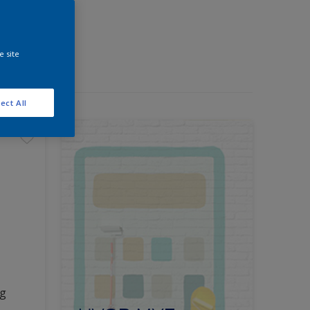
e site
ect All
ng