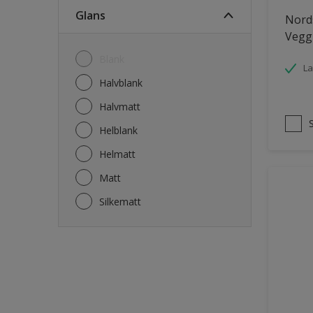
Fasade mur og Puss
Glans
Nords
Fliser
Vegg
Garasje
Blank
La
Garasjedør
Halvblank
Gips
Halvmatt
Gjerde
Helblank
Grovt ytterpanel
Helmatt
Gulv
Matt
Gulvlist
Silkematt
Hagemøbler
Hageskur
Laminatgulv
Listverk
Møbler