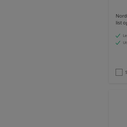
Tømmer eksteriør
Nords
uPVC Plast
list 
Vegg
Le
Vinduer
Ut
Vinduskarmer
Ytterdør