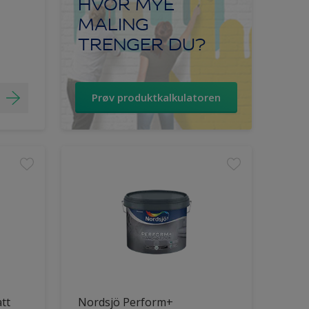
HVOR MYE
MALING
TRENGER DU?
Prøv produktkalkulatoren
tt
Nordsjö Perform+