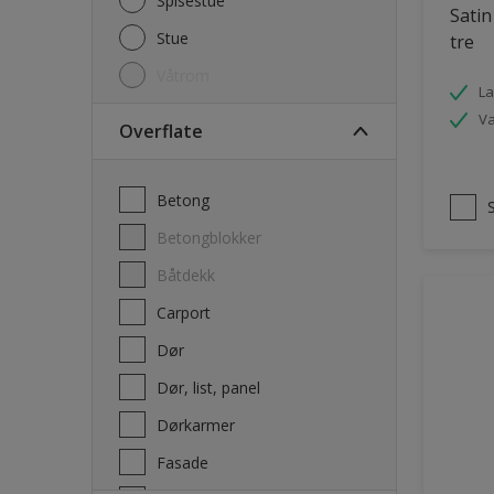
Spisestue
Satin
Stue
tre
Våtrom
La
V
Overflate
Betong
Betongblokker
Båtdekk
carport
Dør
Dør, list, panel
Dørkarmer
Fasade