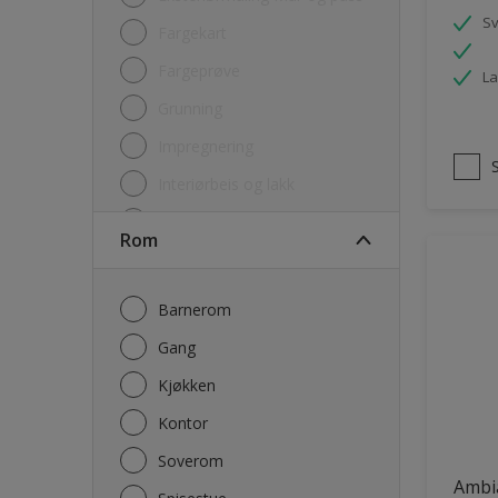
S
Fargekart
Fargeprøve
La
Grunning
Impregnering
Interiørbeis og lakk
Lim
Rom
Maling
Rengjøring
Barnerom
Sparkel og Fug
Gang
Utgåtte produkter
Kjøkken
Kontor
Soverom
Ambi