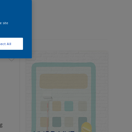
e site
ect All
ng