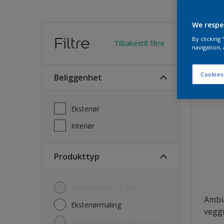
We respe
Finn
Filtre
By clicking
Tilbakestill filtre
navigation, 
20
Produk
Cookies
Beliggenhet
Eksteriør
Interiør
Produkttyp
Eksteriørbeis og olje
Ambi
Eksteriørmaling
vegg
Eksteriørmaling Mur og puss