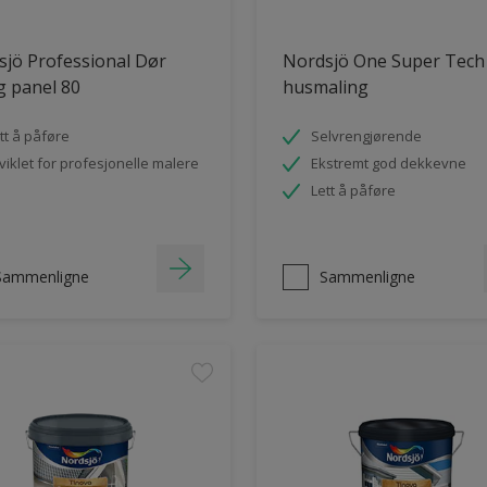
jö Professional Dør
Nordsjö One Super Tech
og panel 80
husmaling
tt å påføre
Selvrengjørende
viklet for profesjonelle malere
Ekstremt god dekkevne
Lett å påføre
Sammenligne
Sammenligne