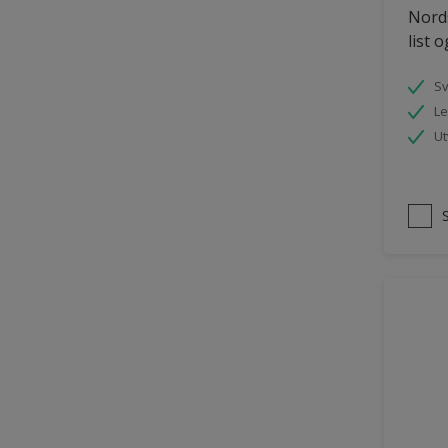
Nords
Panelvegg og tak interiør
list 
Parkettgulv
S
Pergola
Le
Rekkverk
Ut
Skap og tremøbler
Småmøbler og hyller
Tak innendørs
Tapet
Terasse og trapp
Terrasse
Trapp
Trepanel
Treverk