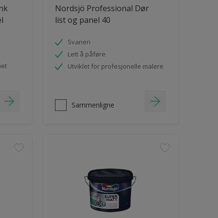
ank
Nordsjö Professional Dør
el
list og panel 40
Svanen
Lett å påføre
het
Utviklet for profesjonelle malere
Sammenligne