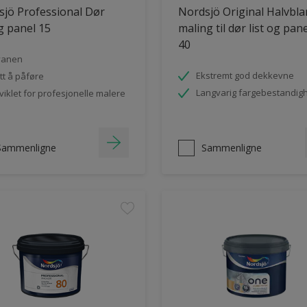
jö Professional Dør
Nordsjö Original Halvbl
og panel 15
maling til dør list og pan
40
vanen
Ekstremt god dekkevne
tt å påføre
Langvarig fargebestandig
viklet for profesjonelle malere
Sammenligne
Sammenligne