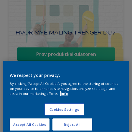
HVOR MYE MALING TRENGER DU?
Prøv produktkalkulatoren
We respect your privacy.
By clicking “Accept All Cookies”, you agree to the storing of cookies
Ambiance Endless Sky takmaling
on your device to enhance site navigation, analyze site usage, and
assist in our marketing efforts.
Info
Svanen
Lett å påføre
Cookies Settings
For beste sluttresultat
Accept All Cookies
Reject All