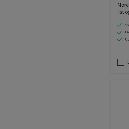
Nords
Panelvegg og tak interiør
list 
Parkettgulv
S
Pergola
Le
Rekkverk
Ut
Skap og tremøbler
Småmøbler og hyller
Tak innendørs
Tapet
Terasse og trapp
Terrasse
Trapp
Trepanel
Treverk