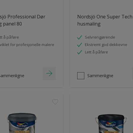
jö Professional Dør
Nordsjö One Super Tech
og panel 80
husmaling
tt å påføre
Selvrengjørende
viklet for profesjonelle malere
Ekstremt god dekkevne
Lett å påføre
Sammenligne
Sammenligne