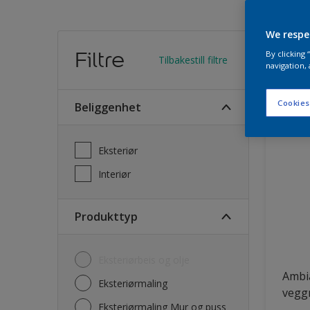
We respe
Finn
Filtre
By clicking
Tilbakestill filtre
navigation, 
22
Produk
Cookies
Beliggenhet
Eksteriør
Interiør
Produkttyp
Eksteriørbeis og olje
Ambi
Eksteriørmaling
vegg
Eksteriørmaling Mur og puss