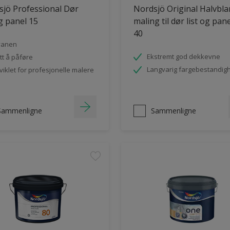
jö Professional Dør
Nordsjö Original Halvbl
og panel 15
maling til dør list og pan
40
vanen
Ekstremt god dekkevne
tt å påføre
Langvarig fargebestandig
viklet for profesjonelle malere
Sammenligne
Sammenligne