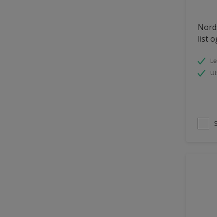
Tømmer eksteriør
Nords
uPVC Plast
list 
Vegg
Le
Vinduer
Ut
Vinduskarmer
Ytterdør