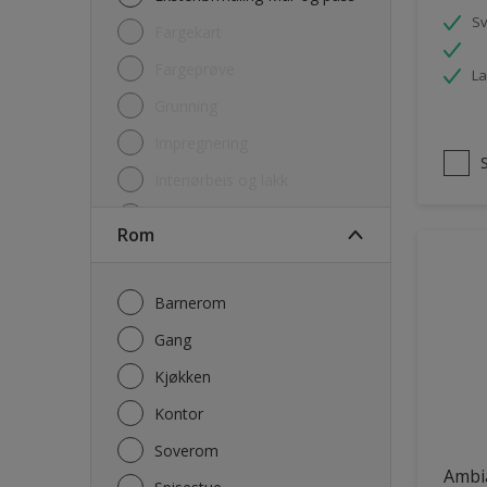
S
Fargekart
Fargeprøve
La
Grunning
Impregnering
Interiørbeis og lakk
Lim
Rom
Maling
Rengjøring
Barnerom
Sparkel og Fug
Gang
Utgåtte produkter
Kjøkken
Kontor
Soverom
Ambi