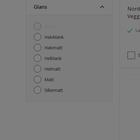
Fasade mur og Puss
Glans
Nords
Fliser
Vegg
Garasje
Blank
La
Garasjedør
Halvblank
Gips
Halvmatt
Gjerde
Helblank
Grovt ytterpanel
Helmatt
Gulv
Matt
Gulvlist
Silkematt
Hagemøbler
Hageskur
Laminatgulv
Listverk
Møbler