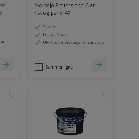
ank
Nordsjö Professional Dør
el
list og panel 40
Svanen
Lett å påføre
het
Utviklet for profesjonelle malere
Sammenligne