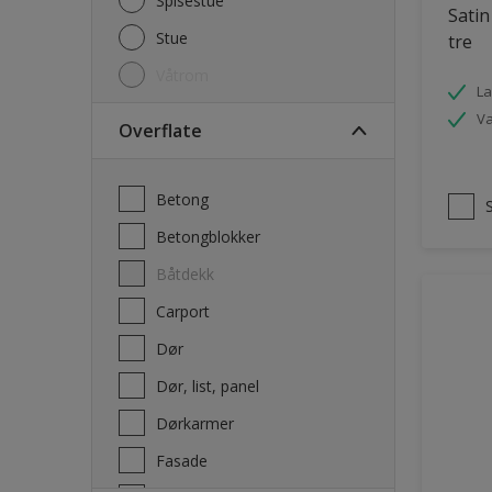
Spisestue
Satin
Stue
tre
Våtrom
La
V
Overflate
Betong
Betongblokker
Båtdekk
carport
Dør
Dør, list, panel
Dørkarmer
Fasade