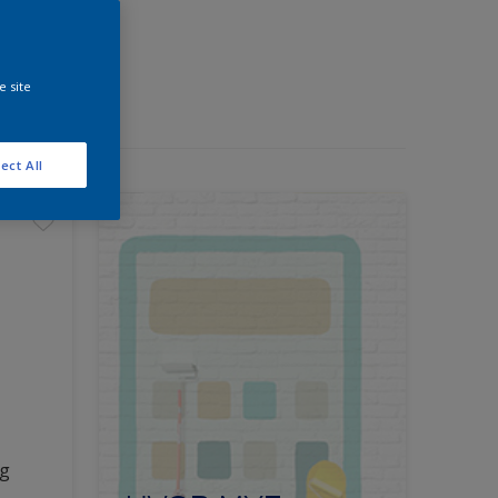
e site
ect All
ng