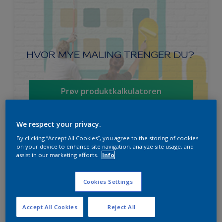
HVOR MYE MALING TRENGER DU?
Prøv produktkalkulatoren
We respect your privacy.
By clicking “Accept All Cookies”, you agree to the storing of cookies
Ambiance Endless Sky takmaling
on your device to enhance site navigation, analyze site usage, and
assist in our marketing efforts.
Info
Svanen
Lett å påføre
Cookies Settings
For beste sluttresultat
Accept All Cookies
Reject All