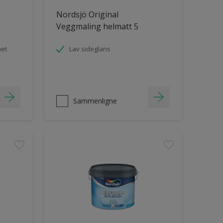
Nordsjö Original
Veggmaling helmatt 5
het
Lav sideglans
Sammenligne