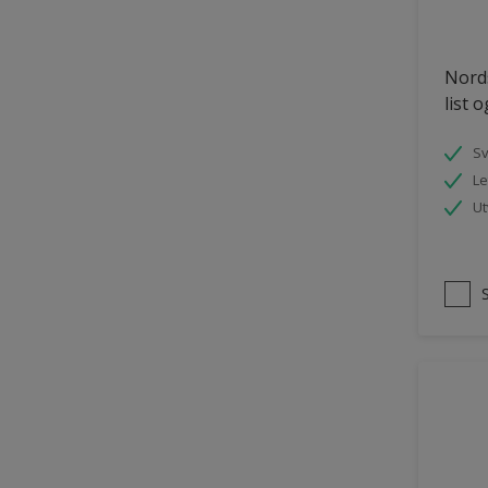
Nords
list 
S
Le
Ut