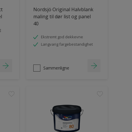
tt
Nordsjö Original Halvblank
el
maling til dør list og panel
40
g
Ekstremt god dekkevne
Langvarig fargebestandighet
Sammenligne