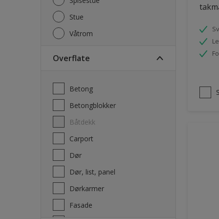
Spisestue
takm
Stue
S
Våtrom
Le
Fo
Overflate
Betong
Betongblokker
Båtdekk
carport
Dør
Dør, list, panel
Dørkarmer
Fasade