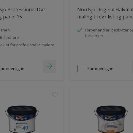
jö Professional Dør
Nordsjö Original Halvma
og panel 15
maling til dør list og pan
vanen
Forbehandler, beskytter o
forsterker
tt å påføre
viklet for profesjonelle malere
Sammenligne
Sammenligne