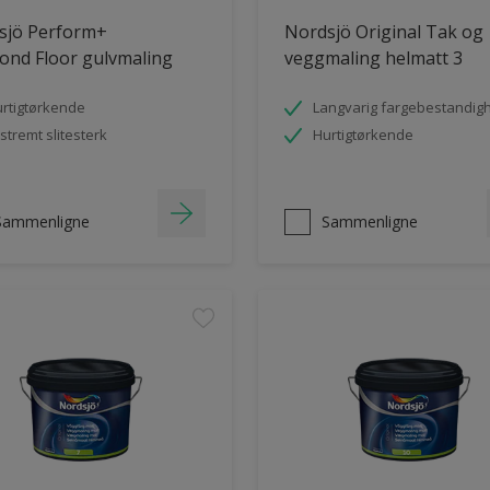
sjö Perform+
Nordsjö Original Tak og
ond Floor gulvmaling
veggmaling helmatt 3
rtigtørkende
Langvarig fargebestandig
stremt slitesterk
Hurtigtørkende
Sammenligne
Sammenligne