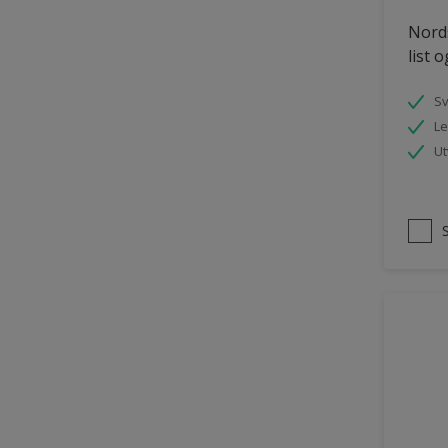
Tømmer eksteriør
Nords
list 
uPVC Plast
Vegg
S
Le
Vinduer
Ut
Vinduskarmer
Ytterdør