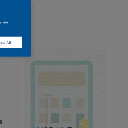
e site
ect All
ng