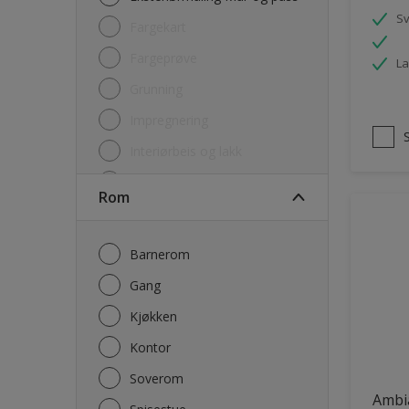
S
Fargekart
Fargeprøve
La
Grunning
Impregnering
Interiørbeis og lakk
Lim
Rom
Maling
Rengjøring
Barnerom
Sparkel og Fug
Gang
Utgåtte produkter
Kjøkken
Kontor
Soverom
Ambi