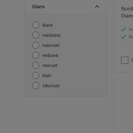
Fasade mur og Puss
Glans
Nord
Fliser
Diam
Garasje
Blank
Hu
Garasjedør
Halvblank
Ek
Gips
Halvmatt
Gjerde
Helblank
Grovt ytterpanel
Helmatt
Gulv
Matt
Gulvlist
Silkematt
Hagemøbler
Hageskur
Laminatgulv
Listverk
Møbler