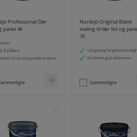
jö Professional Dør
Nordsjö Original Blank
og panel 40
maling til dør list og pan
70
vanen
Langvarig fargebestandig
tt å påføre
Ekstremt god dekkevne
viklet for profesjonelle malere
Sammenligne
Sammenligne