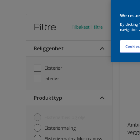
We respe
Finn
Filtre
By clicking
Tilbakestill filtre
navigation, 
28
Produk
Cookies
Beliggenhet
Eksteriør
Interiør
Produkttyp
Eksteriørbeis og olje
Ambi
Eksteriørmaling
vegg
Eksteriørmaling Mur og puss