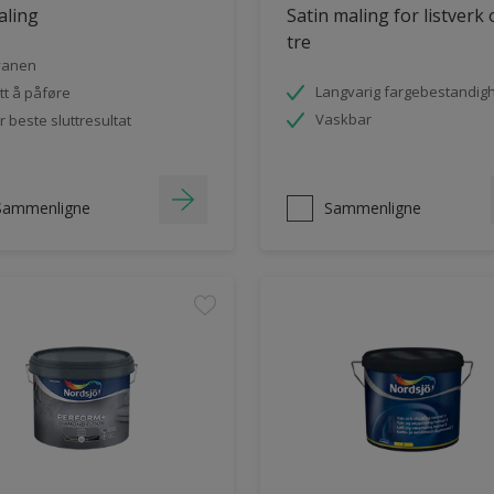
aling
Satin maling for listverk
tre
vanen
Langvarig fargebestandig
tt å påføre
Vaskbar
r beste sluttresultat
Sammenligne
Sammenligne