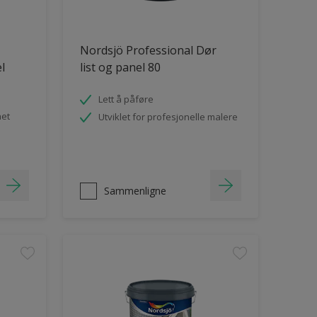
Nordsjö Professional Dør
el
list og panel 80
Lett å påføre
het
Utviklet for profesjonelle malere
Sammenligne