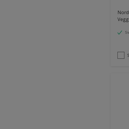
Panelvegg og tak interiør
Nords
Vegg
Parkettgulv
Pergola
S
Rekkverk
Skap og tremøbler
Småmøbler og hyller
Tak innendørs
Tapet
Terasse og trapp
Terrasse
Trapp
Trepanel
Treverk