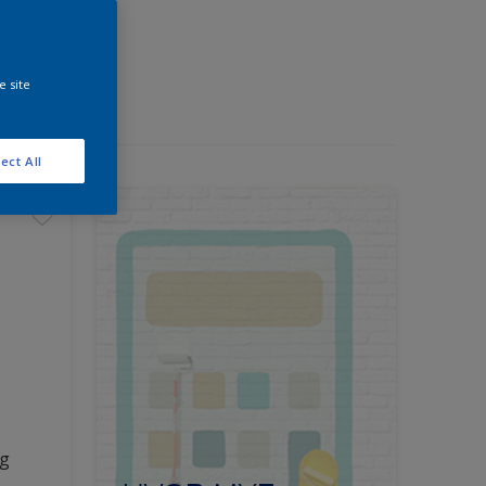
e site
ect All
ng