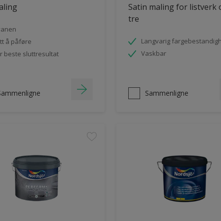
aling
Satin maling for listverk
tre
vanen
Langvarig fargebestandig
tt å påføre
Vaskbar
r beste sluttresultat
Sammenligne
Sammenligne