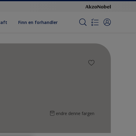
raft
Finn en forhandler
endre denne fargen