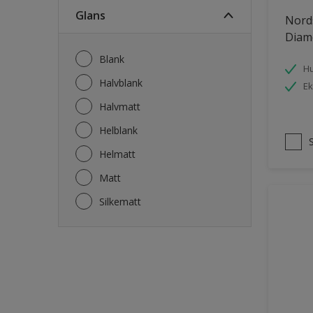
Fasade mur og Puss
Glans
Nord
Fliser
Diam
Garasje
Blank
Hu
Garasjedør
Halvblank
Ek
Gips
Halvmatt
Gjerde
Helblank
Grovt ytterpanel
Helmatt
Gulv
Matt
Gulvlist
Silkematt
Hagemøbler
Hageskur
Laminatgulv
Listverk
Møbler