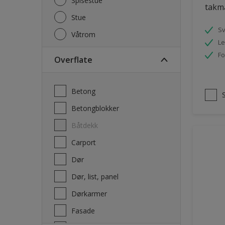
Spisestue
takm
Stue
S
Våtrom
Le
Fo
Overflate
Betong
Betongblokker
Båtdekk
carport
Dør
Dør, list, panel
Dørkarmer
Fasade