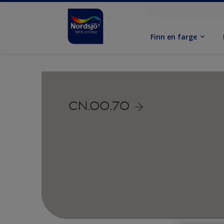
Finn en farge
CN.00.70