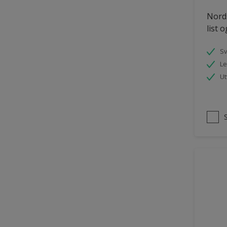
Tømmer eksteriør
Nords
list 
uPVC Plast
Vegg
S
Le
Vinduer
Ut
Vinduskarmer
Ytterdør