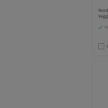
Panelvegg og tak interiør
Nords
Vegg
Parkettgulv
Pergola
S
Rekkverk
Skap og tremøbler
Småmøbler og hyller
Tak innendørs
Tapet
Terasse og trapp
Terrasse
Trapp
Trepanel
Treverk