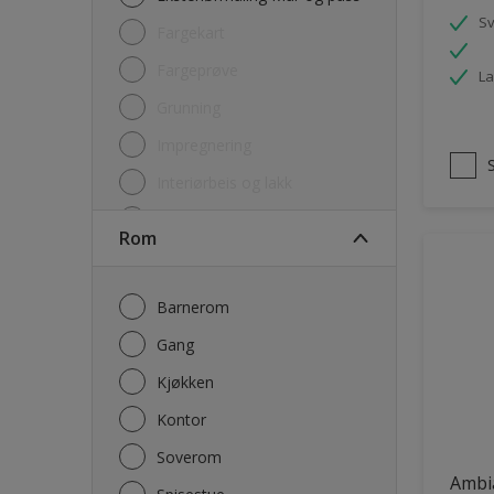
S
Fargekart
Fargeprøve
La
Grunning
Impregnering
Interiørbeis og lakk
Lim
Rom
Maling
Rengjøring
Barnerom
Sparkel og Fug
Gang
Utgåtte produkter
Kjøkken
Kontor
Soverom
Ambi