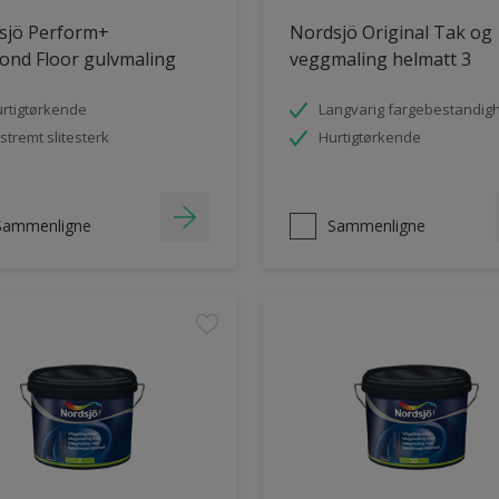
sjö Perform+
Nordsjö Original Tak og
ond Floor gulvmaling
veggmaling helmatt 3
rtigtørkende
Langvarig fargebestandig
stremt slitesterk
Hurtigtørkende
Sammenligne
Sammenligne