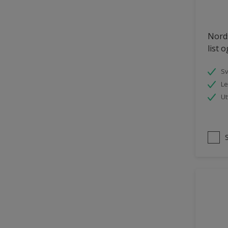
Nords
list 
S
Le
Ut