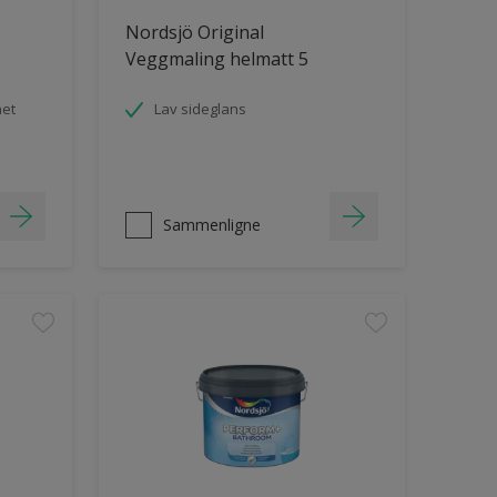
Nordsjö Original
Veggmaling helmatt 5
het
Lav sideglans
Sammenligne