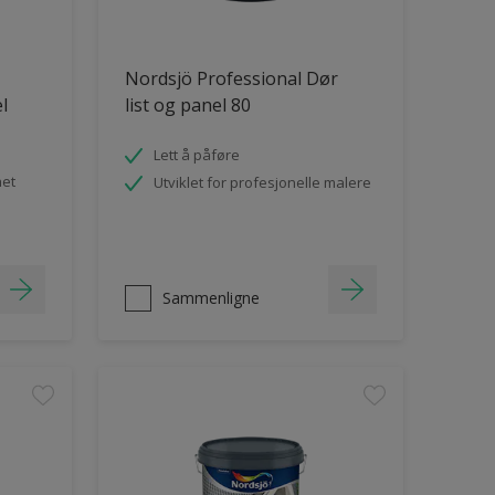
Nordsjö Professional Dør
el
list og panel 80
Lett å påføre
het
Utviklet for profesjonelle malere
Sammenligne