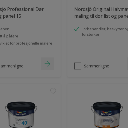
jö Professional Dør
Nordsjö Original Halvma
og panel 15
maling til dør list og pan
vanen
Forbehandler, beskytter o
forsterker
tt å påføre
viklet for profesjonelle malere
Sammenligne
Sammenligne