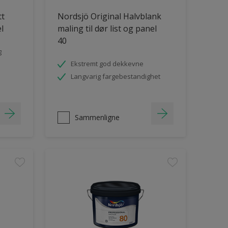
tt
Nordsjö Original Halvblank
el
maling til dør list og panel
40
g
Ekstremt god dekkevne
Langvarig fargebestandighet
Sammenligne