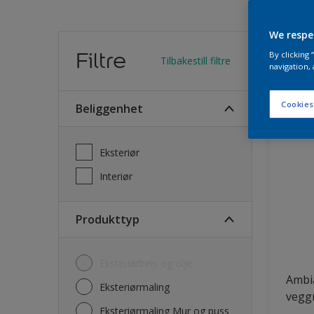
We respe
Finn
Filtre
By clicking
Tilbakestill filtre
navigation, 
28
Produk
Cookies
Beliggenhet
Eksteriør
Interiør
Produkttyp
Eksteriørbeis og olje
Ambi
Eksteriørmaling
vegg
Eksteriørmaling Mur og puss