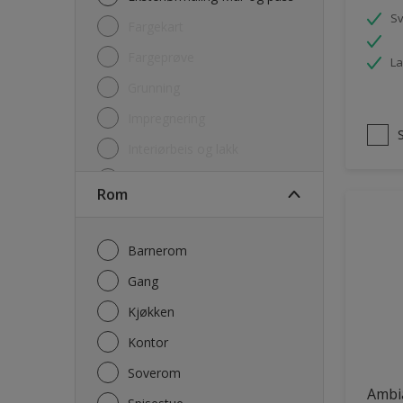
S
Fargekart
Fargeprøve
La
Grunning
Impregnering
Interiørbeis og lakk
Lim
Rom
Maling
Rengjøring
Barnerom
Sparkel og Fug
Gang
Utgåtte produkter
Kjøkken
Kontor
Soverom
Ambi