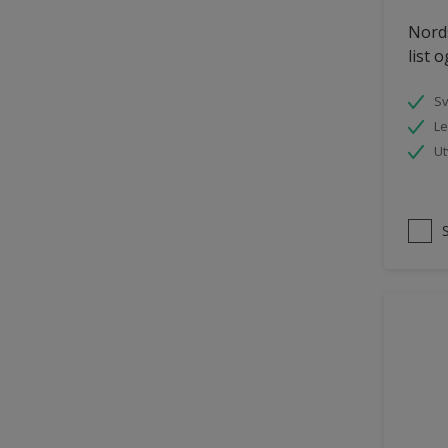
Tømmer eksteriør
Nords
list 
uPVC Plast
Vegg
S
Le
Vinduer
Ut
Vinduskarmer
Ytterdør