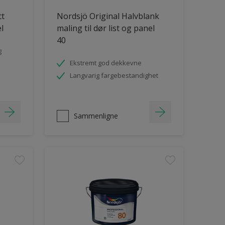
tt
Nordsjö Original Halvblank
el
maling til dør list og panel
40
g
Ekstremt god dekkevne
Langvarig fargebestandighet
Sammenligne