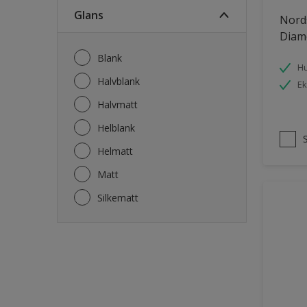
Fasade mur og Puss
Glans
Nord
Fliser
Diam
Garasje
Blank
Hu
Garasjedør
Halvblank
Ek
Gips
Halvmatt
Gjerde
Helblank
Grovt ytterpanel
Helmatt
Gulv
Matt
Gulvlist
Silkematt
Hagemøbler
Hageskur
Laminatgulv
Listverk
Møbler