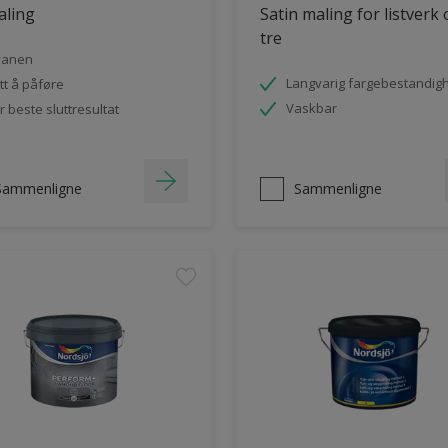
aling
Satin maling for listverk
tre
vanen
Langvarig fargebestandig
tt å påføre
Vaskbar
r beste sluttresultat
Sammenligne
Sammenligne