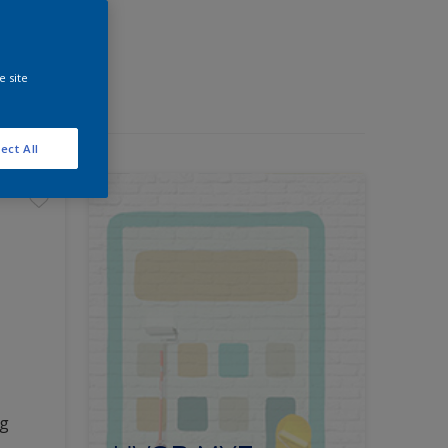
e site
ect All
ng