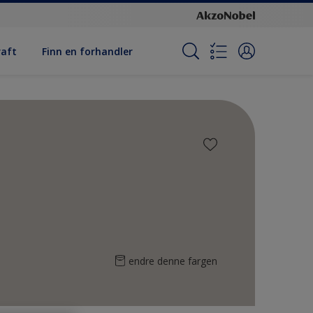
raft
Finn en forhandler
endre denne fargen