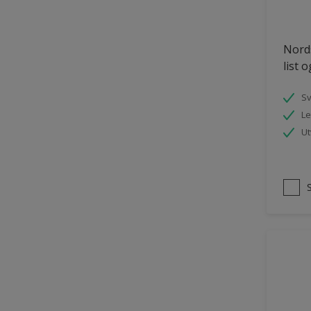
Nords
list 
S
Le
Ut