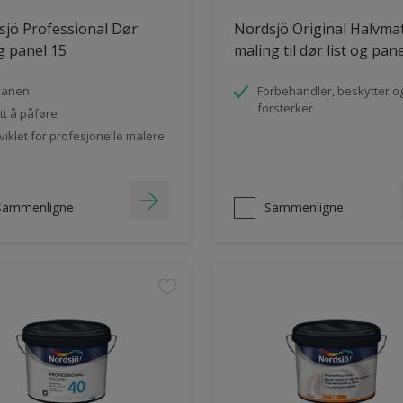
jö Professional Dør
Nordsjö Original Halvma
og panel 15
maling til dør list og pan
vanen
Forbehandler, beskytter o
forsterker
tt å påføre
viklet for profesjonelle malere
Sammenligne
Sammenligne