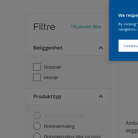
We respe
Finn
Filtre
By clicking
Tilbakestill filtre
navigation, 
28
Produk
Cookies
Beliggenhet
Eksteriør
Interiør
Produkttyp
Eksteriørbeis og olje
Ambi
Eksteriørmaling
vegg
Eksteriørmaling Mur og puss