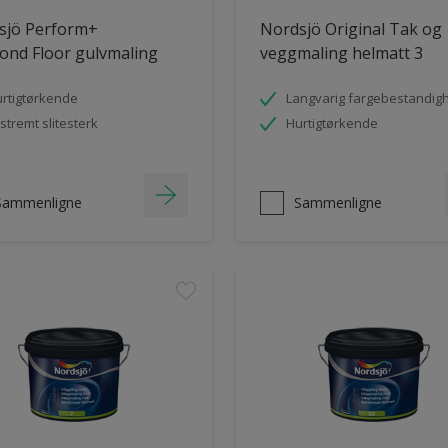
sjö Perform+
Nordsjö Original Tak og
ond Floor gulvmaling
veggmaling helmatt 3
rtigtørkende
Langvarig fargebestandig
stremt slitesterk
Hurtigtørkende
Sammenligne
Sammenligne