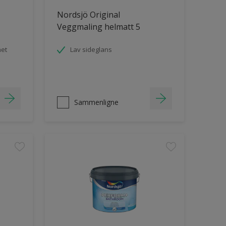
Nordsjö Original
Veggmaling helmatt 5
het
Lav sideglans
Sammenligne