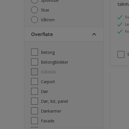
Spisestue
takm
Stue
S
Våtrom
Le
Fo
Overflate
Betong
Betongblokker
Båtdekk
carport
Dør
Dør, list, panel
Dørkarmer
Fasade