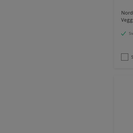
Panelvegg og tak interiør
Nords
Vegg
Parkettgulv
Pergola
S
Rekkverk
Skap og tremøbler
Småmøbler og hyller
Tak innendørs
Tapet
Terasse og trapp
Terrasse
Trapp
Trepanel
Treverk