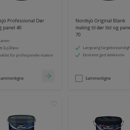
jö Professional Dør
Nordsjö Original Blank
og panel 40
maling til dør list og pan
70
vanen
Langvarig fargebestandig
tt å påføre
Ekstremt god dekkevne
viklet for profesjonelle malere
Sammenligne
Sammenligne