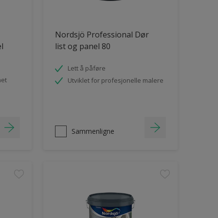
Nordsjö Professional Dør
el
list og panel 80
Lett å påføre
het
Utviklet for profesjonelle malere
Sammenligne