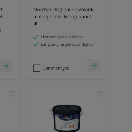
tt
Nordsjö Original Halvblank
el
maling til dør list og panel
40
g
Ekstremt god dekkevne
Langvarig fargebestandighet
Sammenligne