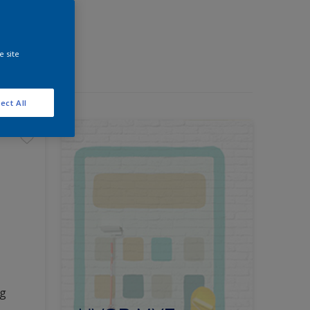
e site
ect All
ng