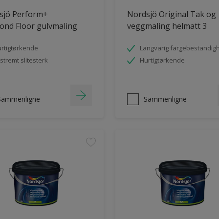
sjö Perform+
Nordsjö Original Tak og
ond Floor gulvmaling
veggmaling helmatt 3
rtigtørkende
Langvarig fargebestandig
stremt slitesterk
Hurtigtørkende
Sammenligne
Sammenligne