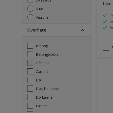
Spisestue
takm
Stue
S
Våtrom
Le
Fo
Overflate
Betong
Betongblokker
Båtdekk
carport
Dør
Dør, list, panel
Dørkarmer
Fasade