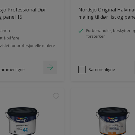
jö Professional Dør
Nordsjö Original Halvma
og panel 15
maling til dør list og pan
vanen
Forbehandler, beskytter o
forsterker
tt å påføre
viklet for profesjonelle malere
Sammenligne
Sammenligne