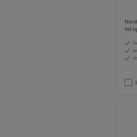
Nords
list 
S
Le
Ut