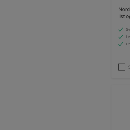
Tømmer eksteriør
Nords
list 
uPVC Plast
Vegg
S
Le
Vinduer
Ut
Vinduskarmer
Ytterdør