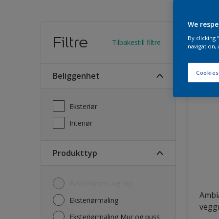
We respe
Finn
Filtre
By clicking
Tilbakestill filtre
navigation, 
28
Produk
Cookies
Beliggenhet
Eksteriør
Interiør
Produkttyp
Eksteriørbeis og olje
Ambi
Eksteriørmaling
vegg
Eksteriørmaling Mur og puss