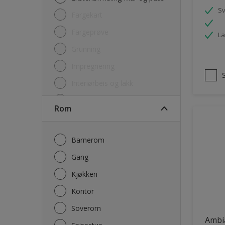
S
Fargekart
Fargeprøve
La
Grunning
Impregnering
Interiørbeis og lakk
Lim
Rom
Maling
Rengjøring
Barnerom
Sparkel og Fug
Gang
Utgåtte produkter
Kjøkken
Kontor
Soverom
Ambi