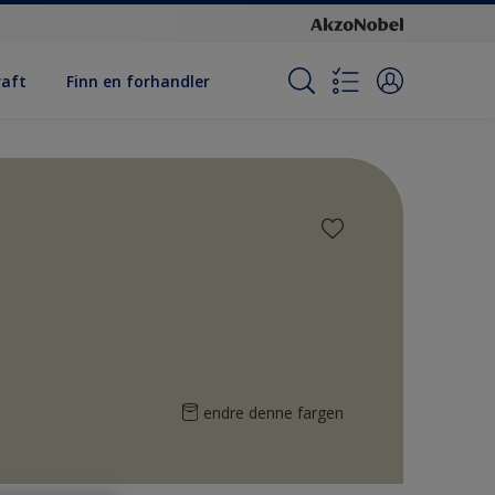
raft
Finn en forhandler
endre denne fargen