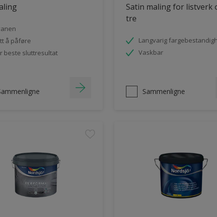
aling
Satin maling for listverk
tre
vanen
Langvarig fargebestandig
tt å påføre
Vaskbar
r beste sluttresultat
Sammenligne
Sammenligne