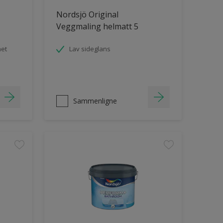
Nordsjö Original
Veggmaling helmatt 5
het
Lav sideglans
Sammenligne