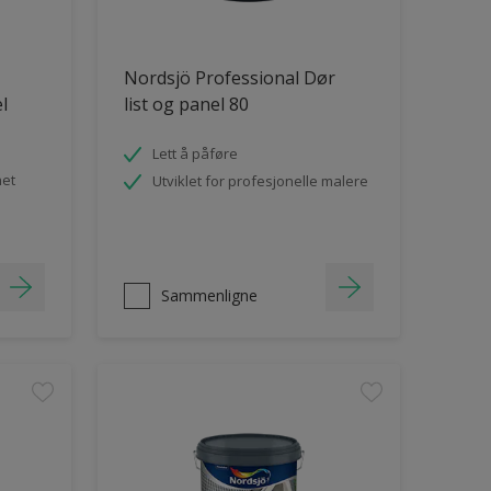
Nordsjö Professional Dør
el
list og panel 80
Lett å påføre
het
Utviklet for profesjonelle malere
Sammenligne