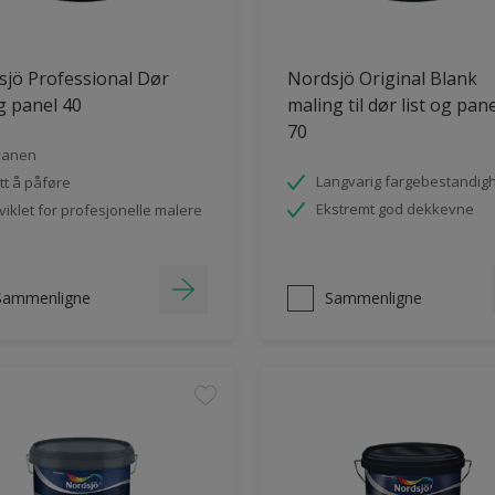
jö Professional Dør
Nordsjö Original Blank
og panel 40
maling til dør list og pan
70
vanen
Langvarig fargebestandig
tt å påføre
Ekstremt god dekkevne
viklet for profesjonelle malere
Sammenligne
Sammenligne