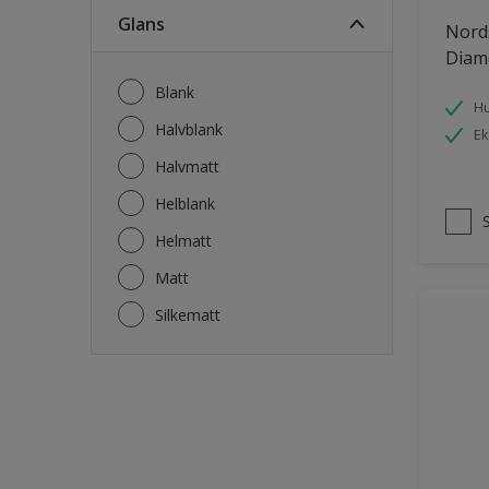
Fasade mur og Puss
Glans
Nord
Fliser
Diam
Garasje
Blank
Hu
Garasjedør
Halvblank
Ek
Gips
Halvmatt
Gjerde
Helblank
Grovt ytterpanel
Helmatt
Gulv
Matt
Gulvlist
Silkematt
Hagemøbler
Hageskur
Laminatgulv
Listverk
Møbler