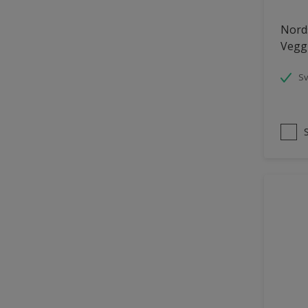
Panelvegg og tak interiør
Nords
Vegg
Parkettgulv
Pergola
S
Rekkverk
Skap og tremøbler
Småmøbler og hyller
Tak innendørs
Tapet
Terasse og trapp
Terrasse
Trapp
Trepanel
Treverk