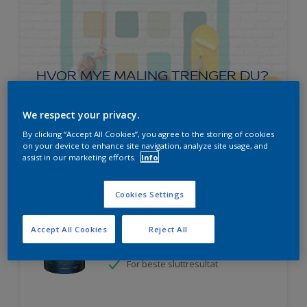
HVOR MYE MALING TRENGER DU?
We respect your privacy.
Prøv produktkalkulatoren
By clicking “Accept All Cookies”, you agree to the storing of cookies
on your device to enhance site navigation, analyze site usage, and
assist in our marketing efforts.
Info
Cookies Settings
Ambiance Endless Sky takmaling
Svanen
Accept All Cookies
Reject All
Lett å påføre
For beste sluttresultat