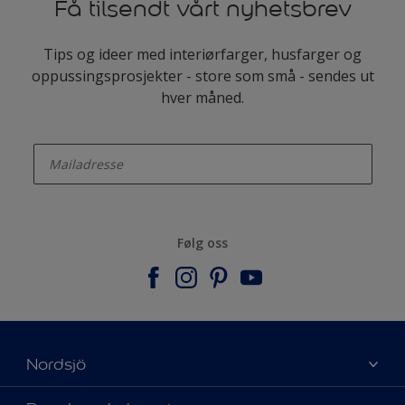
Få tilsendt vårt nyhetsbrev
Tips og ideer med interiørfarger, husfarger og
oppussingsprosjekter - store som små - sendes ut
hver måned.
enter-your-email
Følg oss
Nordsjö
Om Nordsjö