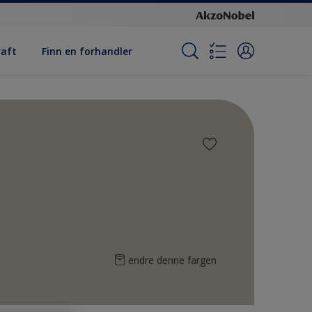
raft
Finn en forhandler
endre denne fargen