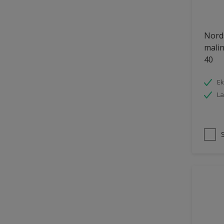
Nords
malin
40
Ek
La