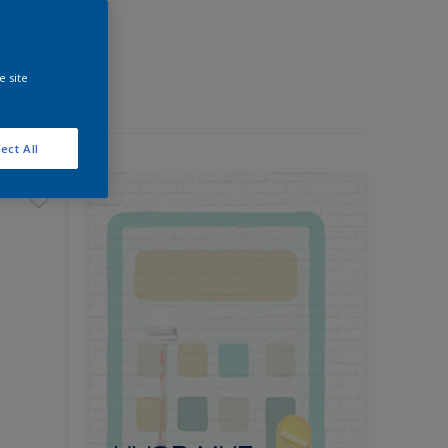
e site
ect All