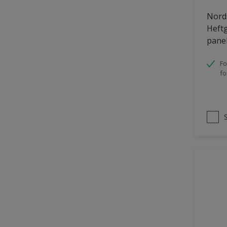
Tømmer eksteriør
Nords
Heftg
uPVC Plast
pane
Vegg
Fo
Vinduer
fo
Vinduskarmer
Ytterdør