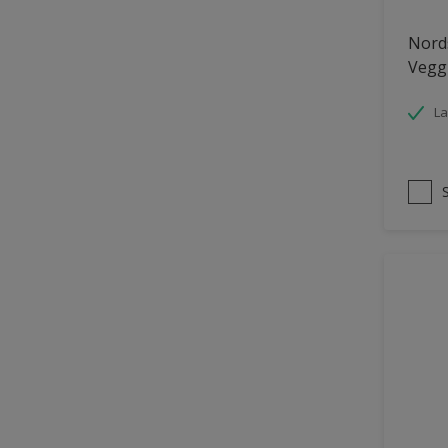
Panelvegg og tak interiør
Nords
Vegg
Parkettgulv
Pergola
La
Rekkverk
Skap og tremøbler
Småmøbler og hyller
Tak innendørs
Tapet
Terasse og trapp
Terrasse
Trapp
Trepanel
Treverk