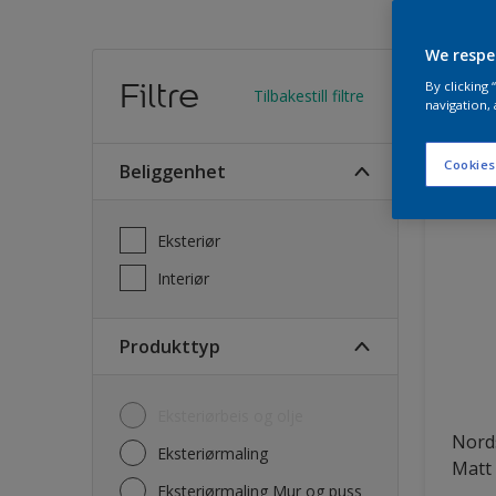
We respe
Finn
Filtre
By clicking
Tilbakestill filtre
navigation, 
30
Produk
Cookies
Beliggenhet
Eksteriør
Interiør
Produkttyp
Eksteriørbeis og olje
Nord
Eksteriørmaling
Matt
Eksteriørmaling Mur og puss