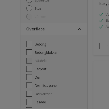
Spisestue
Easy2
Stue
V
Våtrom
Ek
Av
Overflate
Betong
Betongblokker
Båtdekk
carport
Dør
Dør, list, panel
Dørkarmer
Fasade