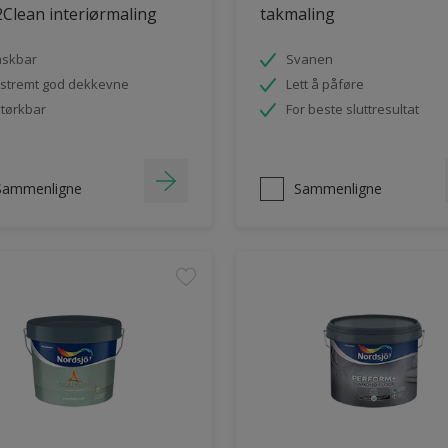
Clean interiørmaling
takmaling
askbar
Svanen
stremt god dekkevne
Lett å påføre
tørkbar
For beste sluttresultat
Sammenligne
Sammenligne