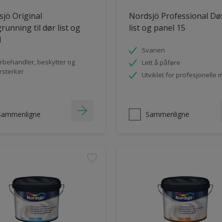
jö Original
Nordsjö Professional Dø
running til dør list og
list og panel 15
l
Svanen
rbehandler, beskytter og
Lett å påføre
rsterker
Utviklet for profesjonelle 
Sammenligne
Sammenligne