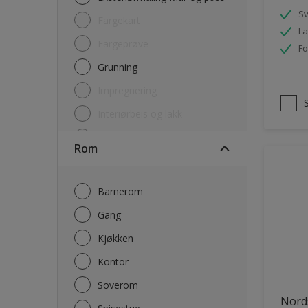
S
Fargekart
La
Fargeprøve
Fo
Grunning
Impregnering
Interiørbeis og lakk
Lim
Rom
Maling
Rengjøring
Barnerom
Sparkel og Fug
Gang
Utgåtte produkter
Kjøkken
Kontor
Soverom
Nord