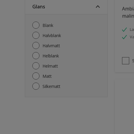
Fasade mur og Puss
Glans
Ambi
Fliser
malin
Garasje
Blank
La
Garasjedør
Halvblank
V
Gips
Halvmatt
Gjerde
Helblank
Grovt ytterpanel
Helmatt
Gulv
Matt
Gulvlist
Silkematt
Hagemøbler
Hageskur
Laminatgulv
Listverk
Møbler