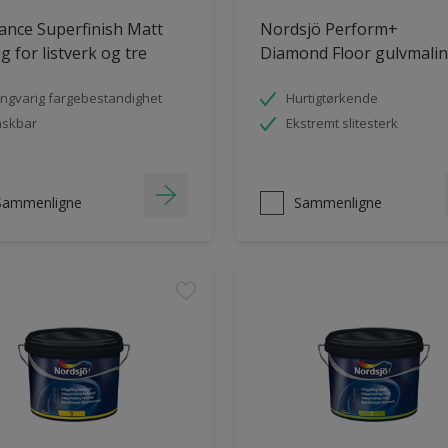
ance Superfinish Matt
Nordsjö Perform+
g for listverk og tre
Diamond Floor gulvmali
ngvarig fargebestandighet
Hurtigtørkende
askbar
Ekstremt slitesterk
Sammenligne
Sammenligne