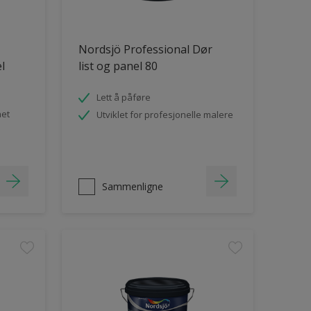
Nordsjö Professional Dør
el
list og panel 80
Lett å påføre
het
Utviklet for profesjonelle malere
Sammenligne