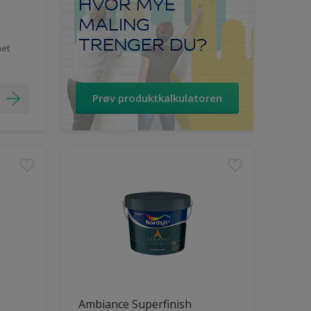
HVOR MYE
MALING
TRENGER DU?
het
Prøv produktkalkulatoren
Ambiance Superfinish