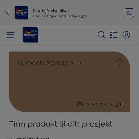
Nordsjö Visualiser
Se
Visualiser fargen umiddelbart på veggen
Illuminated Skagen
endre denne fargen
Finn produkt til ditt prosjekt