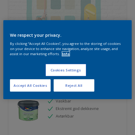
HVOR MYE MALING TRENGER DU?
We respect your privacy.
By clicking “Accept All Cookies”, you agree to the storing of cookies
Prøv produktkalkulatoren
on your device to enhance site navigation, analyze site usage, and
assist in our marketing efforts.
Info
Cookies Settings
Nordsjö Perform+ Easy2Clean
Accept All Cookies
Reject All
interiørmaling
Vaskbar
Ekstremt god dekkevne
Avtørkbar