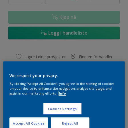
2,5L
10L
Kjøp nå
10 L
Legg i handleliste
Lagre i dine prosjekter
Finn en forhandler
We respect your privacy.
By clicking “Accept All Cookies”, you agree to the storing of cookies
on your device to enhance site navigation, analyze site usage, and
Viktig informasjon
assist in our marketing efforts.
Info
Glans
Cookies Settings
Halvmatt
Accept All Cookies
Reject All
Dekkevne