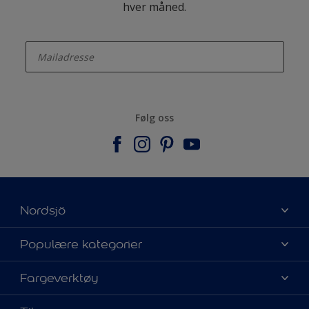
hver måned.
enter-your-email
Følg oss
Nordsjö
Om Nordsjö
Populære kategorier
Kontakt oss
Finn farge
Fargeverktøy
Finn en butikk
Velg produkt
Mine favoritter
Fargekart