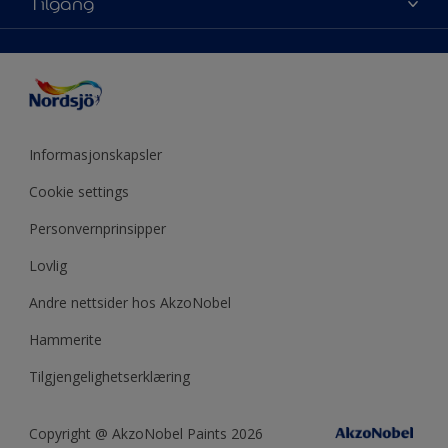
Tilgang
Fargeinspirasjon
Sidekart
Nordsjö Visualizer fargeapp
Tips & Råd
Fargenøyaktighet
Presse
ColourTester
Årets farge
Tilgjengelighet
Akzonobel
Eventyrlig Oppussing
Miljø og bærekraft
Forhandlere
Produktkalkulator
Utendørs prosjekter
Mine sider
Informasjonskapsler
Årets farge - år for år
Cookie settings
Personvernprinsipper
Lovlig
Andre nettsider hos AkzoNobel
Hammerite
Tilgjengelighetserklæring
Copyright @ AkzoNobel Paints 2026