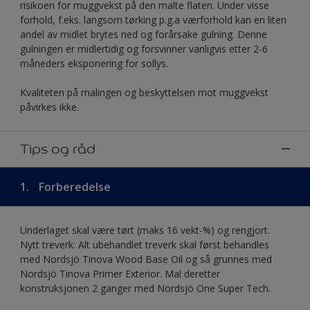
risikoen for muggvekst på den malte flaten. Under visse
forhold, f.eks. langsom tørking p.g.a værforhold kan en liten
andel av midlet brytes ned og forårsake gulning. Denne
gulningen er midlertidig og forsvinner vanligvis etter 2-6
måneders eksponering for sollys.
Kvaliteten på malingen og beskyttelsen mot muggvekst
påvirkes ikke.
Tips og råd
1.
Forberedelse
Underlaget skal være tørt (maks 16 vekt-%) og rengjort.
Nytt treverk: Alt ubehandlet treverk skal først behandles
med Nordsjö Tinova Wood Base Oil og så grunnes med
Nordsjö Tinova Primer Exterior. Mal deretter
konstruksjonen 2 ganger med Nordsjö One Super Tech.