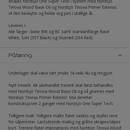
Brukes Nordsjö One Super Tech i system med Nordsjö
Tinova Wood Base Oil og Nordsjö Tinova Primer Exterior,
vil den beskytte og holde seg pen i utallige år.
Leveres i:
Alle farger i base BW og BC samt standardfarge Base
White, Sort (337 Black) og Stuerød (334 Red).
Påføring
Underlaget skal være tørt (maks 16 vekt-%) og rengjort.
Nytt treverk: Alt ubehandlet treverk skal først behandles
med Nordsjö Tinova Wood Base Oil og så grunnes med
Nordsjö Tinova Primer Exterior. Mal deretter
konstruksjonen 2 ganger med Nordsjö One Super Tech.
Tidligere malt: Tidligere malte flater vaskes og skylles rene
for såperester. Løstsittende maling og gråtre skrapes/slipes
bort. Trerene flater impregneres med Nordsjö Tinova Wood