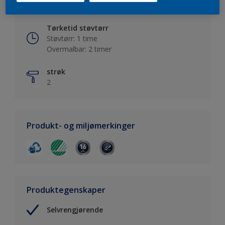
Nymaling 4-6 m2/liter, ommaling 6-8 m2/liter
Tørketid støvtørr
Støvtørr: 1 time
Overmalbar: 2 timer
strøk
2
Produkt- og miljømerkinger
Produktegenskaper
Selvrengjørende