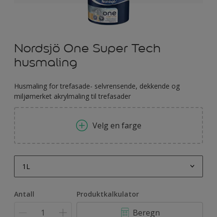
Nordsjö One Super Tech
husmaling
Husmaling for trefasade- selvrensende, dekkende og
miljømerket akrylmaling til trefasader
Velg en farge
1L
1L
Antall
Produktkalkulator
2,5 L
Beregn