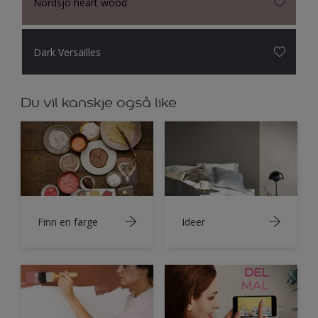
Nordsjö heart wood
Dark Versailles
Du vil kanskje også like
Finn en farge
Ideer