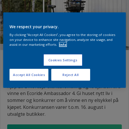
We respect your privacy.
By clicking “Accept All Cookies”, you agree to the storing of cookies
on your device to enhance site navigation, analyze site usage, and
assist in our marketing efforts.
Info
Konkurrer om en elsykkel til en
Cookies Settings
verdi av 25 300 kr
Accept All Cookies
Reject All
Kjøp 20 L Nordsjø utendørsmaling og få sjansen til å
vinne en Ecoride Ambassador 4. Gi huset nytt liv i
sommer og konkurrer om å vinne en ny elsykkel på
kjøpet. Konkurransen varer t.o.m. 16. august i
utvalgte butikker.