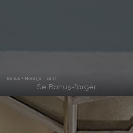
Bohus + Nordsjö = Sant
Se Bohus-farger