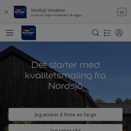
Nordsjö Visualiser
Se
Visualiser fargen umiddelbart på veggen
Det starter med
kvalitetsmaling fra
Nordsjö
Jeg ønsker å finne en farge
Jeg søker råd