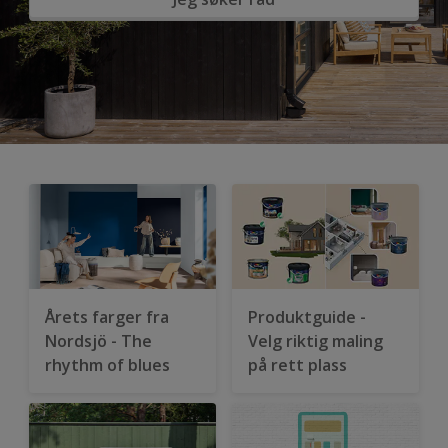
Årets farger fra
Produktguide -
Nordsjö - The
Velg riktig maling
rhythm of blues
på rett plass