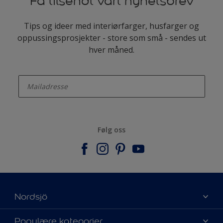
Få tilsendt vårt nyhetsbrev
Tips og ideer med interiørfarger, husfarger og
oppussingsprosjekter - store som små - sendes ut
hver måned.
enter-your-email
Følg oss
Nordsjö
Om Nordsjö
Populære kategorier