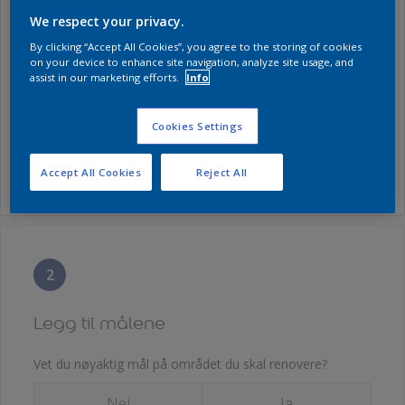
Vet du hvilket produkt du ønsker å benytte?
We respect your privacy.
By clicking “Accept All Cookies”, you agree to the storing of cookies
Nei
Ja
on your device to enhance site navigation, analyze site usage, and
assist in our marketing efforts.
Info
Velg et produkt for å beregne korrekt forbruk.
Cookies Settings
Velg produkt
Accept All Cookies
Reject All
2
Legg til målene
Vet du nøyaktig mål på området du skal renovere?
Nei
Ja