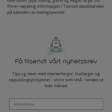
overflaten, type maling, glans og valgte farge. Du
finner nøyaktig informasjon i Teknisk datablad eller
på baksiden av malingspannet.
Få tilsendt vårt nyhetsbrev
Tips og ideer med interiørfarger, husfarger og
oppussingsprosjekter - store som små - sendes ut
hver måned.
enter-your-email