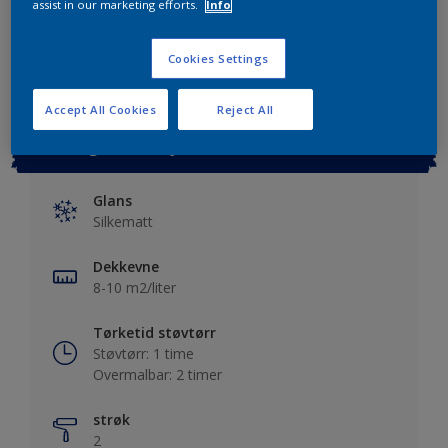
assist in our marketing efforts.
Info
Lagre i dine prosjekter
Finn en forhandler
Cookies Settings
Accept All Cookies
Reject All
Viktig informasjon
Glans
Silkematt
Dekkevne
8-10 m2/liter
Tørketid støvtørr
Støvtørr: 1 time
Overmalbar: 2 timer
strøk
2