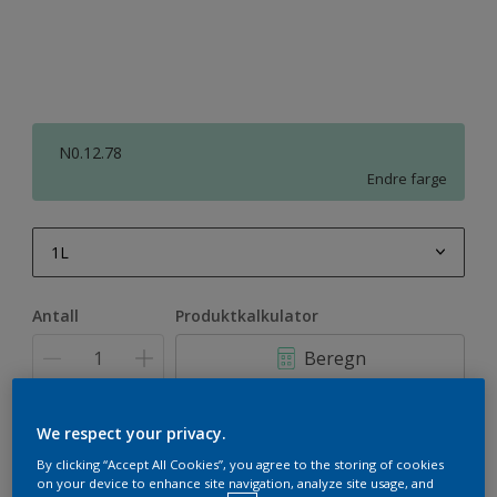
N0.12.78
Endre farge
1L
1L
Antall
Produktkalkulator
2,5L
Beregn
5L
10L
Legg i handleliste
We respect your privacy.
By clicking “Accept All Cookies”, you agree to the storing of cookies
on your device to enhance site navigation, analyze site usage, and