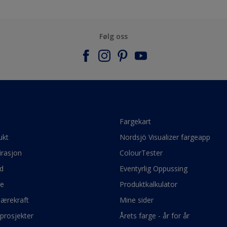
Følg oss
e
Fargekart
ukt
Nordsjö Visualizer fargeapp
irasjon
ColourTester
d
Eventyrlig Oppussing
ge
Produktkalkulator
bærekraft
Mine sider
prosjekter
Årets farge - år for år