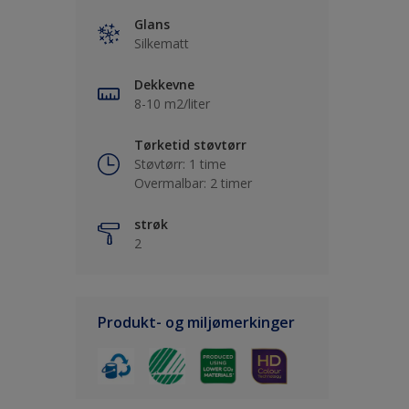
Glans
Silkematt
Dekkevne
8-10 m2/liter
Tørketid støvtørr
Støvtørr: 1 time
Overmalbar: 2 timer
strøk
2
Produkt- og miljømerkinger