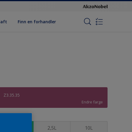
raft
Finn en forhandler
Z3.35.35
Endre farge
tørrelse
1L
2,5L
10L