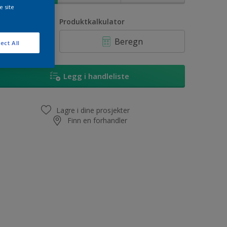
e site
ntall
Produktkalkulator
Beregn
ect All
Legg i handleliste
Lagre i dine prosjekter
Finn en forhandler