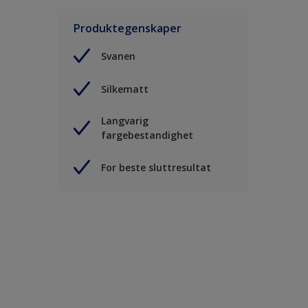
Produktegenskaper
Svanen
Silkematt
Langvarig
fargebestandighet
For beste sluttresultat