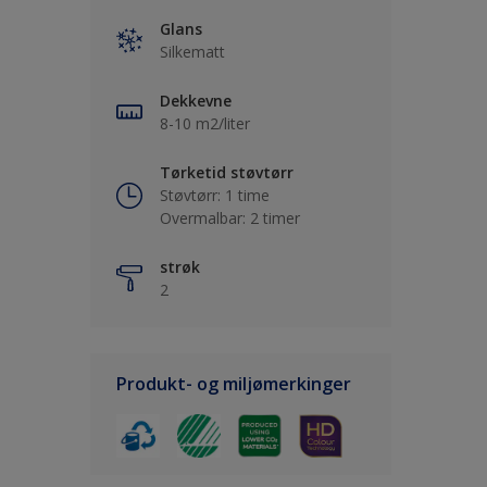
Glans
Silkematt
Dekkevne
8-10 m2/liter
Tørketid støvtørr
Støvtørr: 1 time
Overmalbar: 2 timer
strøk
2
Produkt- og miljømerkinger