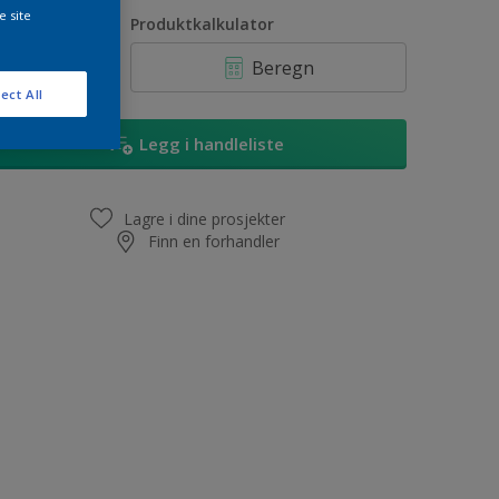
1L
e site
ntall
Produktkalkulator
2,5L
Beregn
5L
ect All
10L
Legg i handleliste
Lagre i dine prosjekter
Finn en forhandler