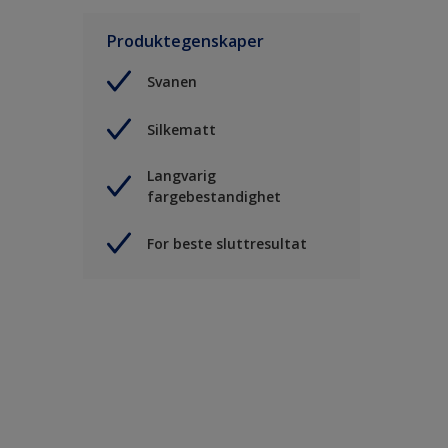
Produktegenskaper
Svanen
Silkematt
Langvarig
fargebestandighet
For beste sluttresultat