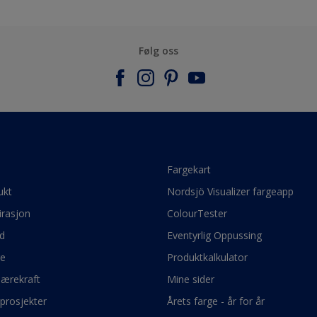
Følg oss
e
Fargekart
ukt
Nordsjö Visualizer fargeapp
irasjon
ColourTester
d
Eventyrlig Oppussing
ge
Produktkalkulator
bærekraft
Mine sider
prosjekter
Årets farge - år for år