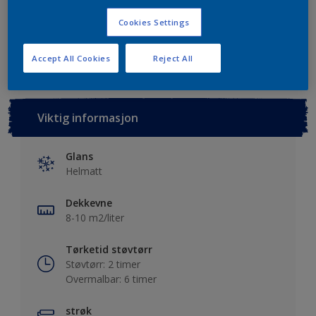
Cookies Settings
Lagre i dine prosjekter
Finn en forhandler
Accept All Cookies
Reject All
Viktig informasjon
Glans
Helmatt
Dekkevne
8-10 m2/liter
Tørketid støvtørr
Støvtørr: 2 timer
Overmalbar: 6 timer
strøk