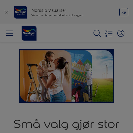
Nordsjö Visualiser
Se
Visualiser fargen umiddelbart på veggen
Små valg gjør stor