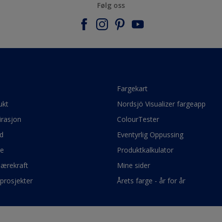
Følg oss
e
Fargekart
ukt
Nordsjö Visualizer fargeapp
irasjon
ColourTester
d
Eventyrlig Oppussing
ge
Produktkalkulator
bærekraft
Mine sider
prosjekter
Årets farge - år for år