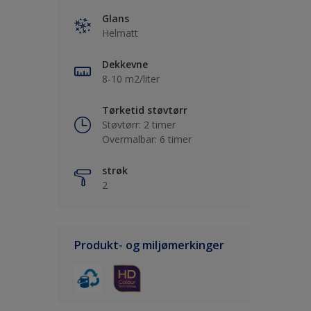
Glans
Helmatt
Dekkevne
8-10 m2/liter
Tørketid støvtørr
Støvtørr: 2 timer
Overmalbar: 6 timer
strøk
2
Produkt- og miljømerkinger