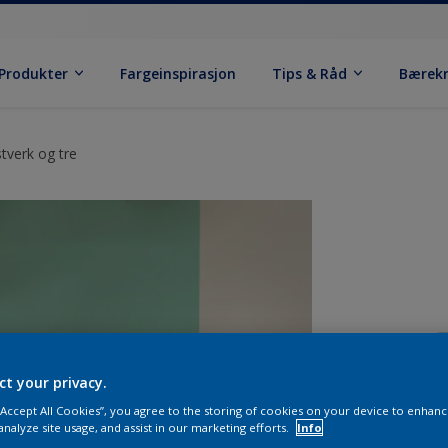
Produkter
Fargeinspirasjon
Tips & Råd
Bærek
tverk og tre
ct your privacy.
 “Accept All Cookies”, you agree to the storing of cookies on your device to enhanc
analyze site usage, and assist in our marketing efforts.
Info
S