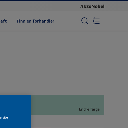
raft
Finn en forhandler
N0.12.78
Endre farge
e site
tørrelse