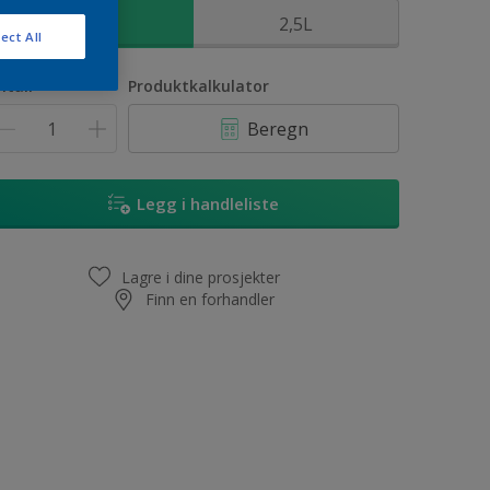
1L
2,5L
ect All
ntall
Produktkalkulator
Beregn
Legg i handleliste
Lagre i dine prosjekter
Finn en forhandler