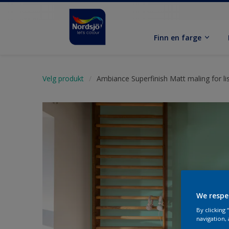
Finn en farge
Velg produkt
Ambiance Superfinish Matt maling for lis
We respe
By clicking
navigation, 