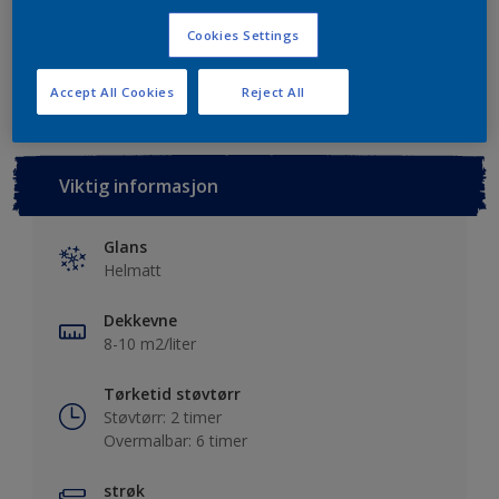
Cookies Settings
Lagre i dine prosjekter
Finn en forhandler
Accept All Cookies
Reject All
Viktig informasjon
Glans
Helmatt
Dekkevne
8-10 m2/liter
Tørketid støvtørr
Støvtørr: 2 timer
Overmalbar: 6 timer
strøk