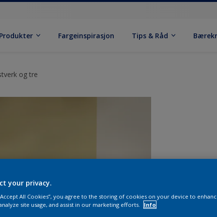
Produkter
Fargeinspirasjon
Tips & Råd
Bærek
stverk og tre
ct your privacy.
 “Accept All Cookies”, you agree to the storing of cookies on your device to enhanc
analyze site usage, and assist in our marketing efforts.
Info
S