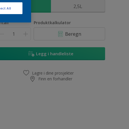
1L
2,5L
ect All
ntall
Produktkalkulator
Beregn
Legg i handleliste
Lagre i dine prosjekter
Finn en forhandler