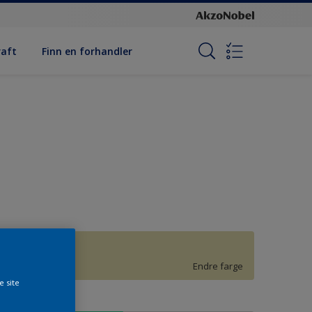
raft
Finn en forhandler
H1.16.81
Endre farge
e site
tørrelse