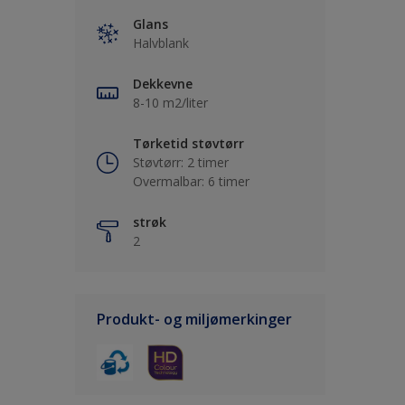
Glans
Halvblank
Dekkevne
8-10 m2/liter
Tørketid støvtørr
Støvtørr: 2 timer
Overmalbar: 6 timer
strøk
2
Produkt- og miljømerkinger