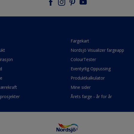
e
Fargekart
ukt
Nordsjö Visualizer fargeapp
irasjon
ColourTester
d
Eventyrlig Oppussing
ge
Produktkalkulator
bærekraft
Mine sider
prosjekter
Årets farge - år for år