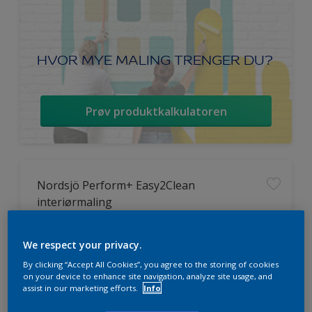
HVOR MYE MALING TRENGER DU?
Prøv produktkalkulatoren
Nordsjö Perform+ Easy2Clean
interiørmaling
Vaskbar
We respect your privacy.
Ekstremt god dekkevne
By clicking “Accept All Cookies”, you agree to the storing of cookies
Avtørkbar
on your device to enhance site navigation, analyze site usage, and
assist in our marketing efforts.
Info