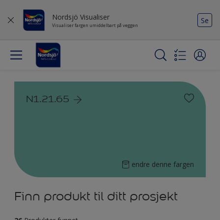
Nordsjö Visualiser
Se
Visualiser fargen umiddelbart på veggen
N1.21.65
endre denne fargen
Finn produkt til ditt prosjekt