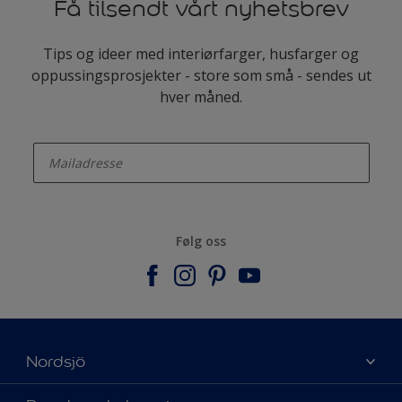
Få tilsendt vårt nyhetsbrev
Tips og ideer med interiørfarger, husfarger og
oppussingsprosjekter - store som små - sendes ut
hver måned.
enter-your-email
Følg oss
Nordsjö
Om Nordsjö