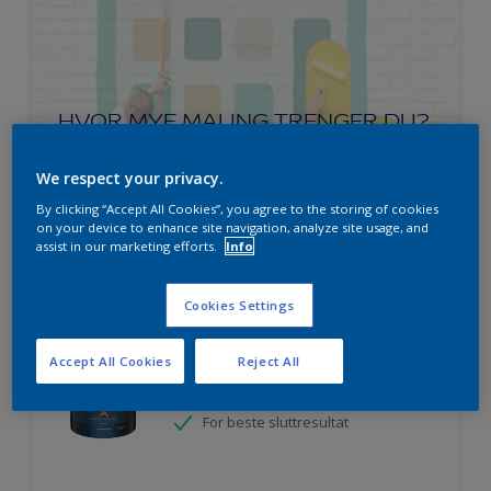
HVOR MYE MALING TRENGER DU?
We respect your privacy.
Prøv produktkalkulatoren
By clicking “Accept All Cookies”, you agree to the storing of cookies
on your device to enhance site navigation, analyze site usage, and
assist in our marketing efforts.
Info
Cookies Settings
Ambiance Endless Sky takmaling
Accept All Cookies
Reject All
Svanen
Lett å påføre
For beste sluttresultat