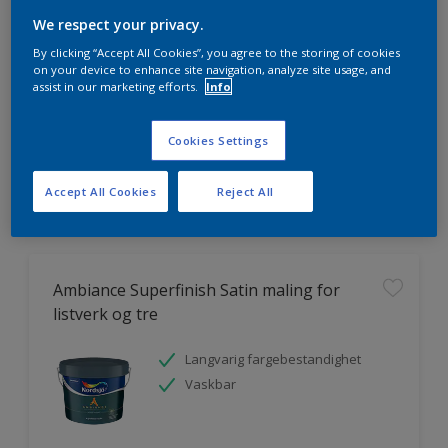
We respect your privacy.
By clicking “Accept All Cookies”, you agree to the storing of cookies
on your device to enhance site navigation, analyze site usage, and
assist in our marketing efforts.
Info
HVOR MYE MALING TRENGER DU?
Cookies Settings
Prøv produktkalkulatoren
Accept All Cookies
Reject All
Ambiance Superfinish Satin maling for
listverk og tre
Langvarig fargebestandighet
Vaskbar