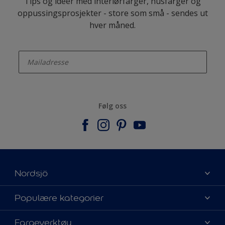
Tips og ideer med interiørfarger, husfarger og
oppussingsprosjekter - store som små - sendes ut
hver måned.
enter-your-email
Følg oss
Nordsjö
Om Nordsjö
Populære kategorier
Kontakt oss
Finn farge
Fargeverktøy
Finn en butikk