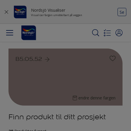
Nordsjö Visualiser
Se
Visualiser fargen umiddelbart på veggen
B5.05.52
endre denne fargen
Finn produkt til ditt prosjekt